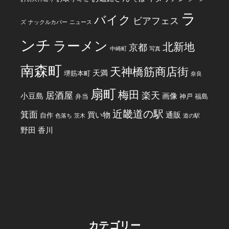
ラ
バイク
ビアフェス
ズ
ナックルカバー
ニュース
ンチ
ラーメン
北新地
京都
中崎町
写真
南森町
天神橋筋商店街
天満
堺筋本町
奈良
扇町
梅田
居酒屋
楽天
小豆島
画像
弁当
神戸
福島
近畿道の駅
箕面
買い物
通販
自作
色落ち
茨木
道の駅
野田
香川
カテゴリー