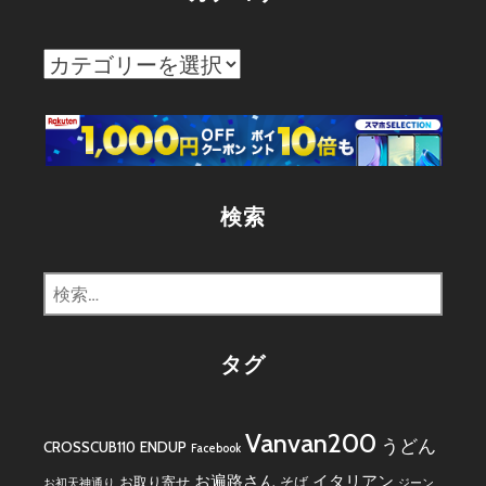
カ
テ
ゴ
リ
ー
検索
検
索:
タグ
Vanvan200
うどん
CROSSCUB110
ENDUP
Facebook
お遍路さん
イタリアン
お取り寄せ
そば
お初天神通り
ジーン