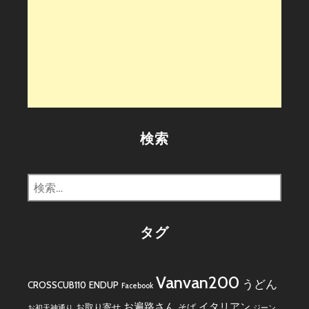
検索
検
索:
タグ
Vanvan200
うどん
CROSSCUB110
ENDUP
Facebook
お遍路さん
イタリアン
お取り寄せ
そば
お初天神通り
ジーン