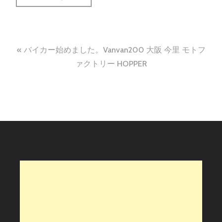
投
バイカー始めました。Vanvan200 大阪 今里 モトフ
稿
ァクトリー HOPPER
ナ
ビ
ゲ
ー
シ
ョ
ン