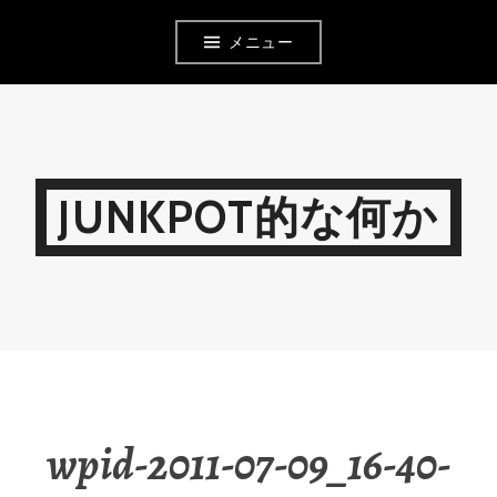
コ
メニュー
ン
テ
ン
ツ
JUNKPOT的な何か
へ
移
動
wpid-2011-07-09_16-40-