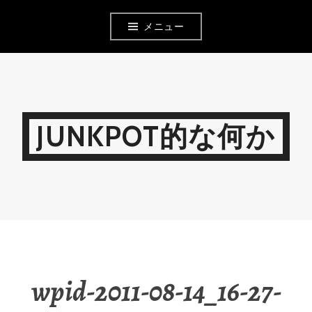
コ
メニュー
ン
テ
ン
ツ
JUNKPOT的な何か
へ
移
動
wpid-2011-08-14_16-27-