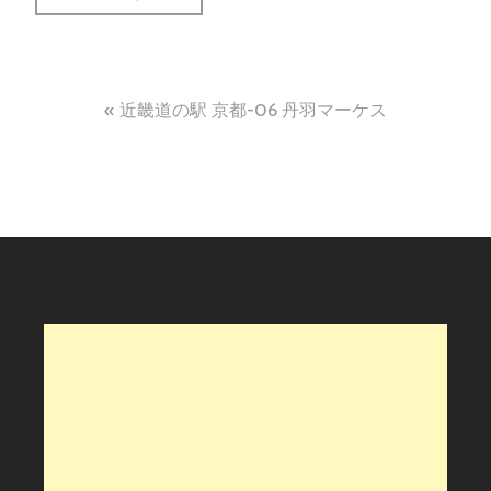
投
近畿道の駅 京都-06 丹羽マーケス
稿
ナ
ビ
ゲ
ー
シ
ョ
ン