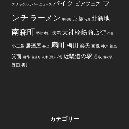
ラ
バイク
ビアフェス
ズ
ナックルカバー
ニュース
ンチ
ラーメン
北新地
京都
中崎町
写真
南森町
天神橋筋商店街
天満
堺筋本町
奈良
扇町
梅田
居酒屋
楽天
小豆島
画像
弁当
神戸
福島
近畿道の駅
箕面
買い物
通販
自作
色落ち
茨木
道の駅
野田
香川
カテゴリー