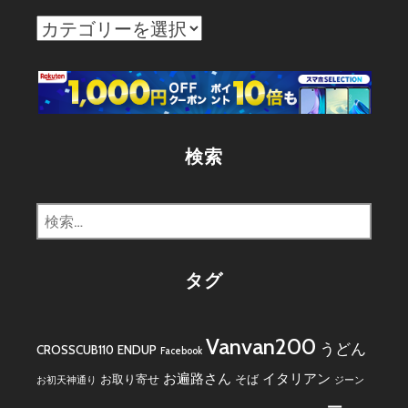
カ
テ
ゴ
リ
ー
検索
検
索:
タグ
Vanvan200
うどん
CROSSCUB110
ENDUP
Facebook
お遍路さん
イタリアン
お取り寄せ
そば
お初天神通り
ジーン