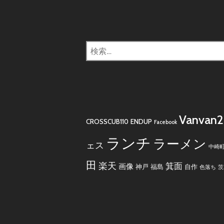
検
索:
Vanvan
CROSSCUB110
ENDUP
Facebook
ランチ
ラーメン
ェス
中崎
田
楽天
箕面
画像
神戸
福島
自作
色落ち
茨