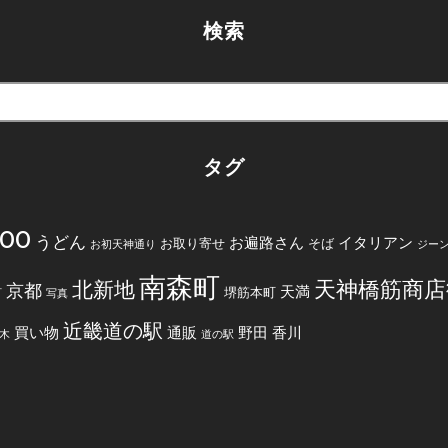
検索
タグ
200
うどん
お遍路さん
イタリアン
お取り寄せ
そば
お初天神通り
ジー
南森町
天神橋筋商店
北新地
京都
天満
堺筋本町
町
写真
近畿道の駅
買い物
通販
野田
香川
木
道の駅