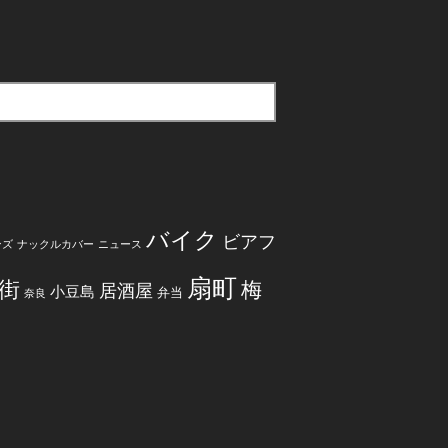
バイク
ビアフ
ンズ
ナックルカバー
ニュース
扇町
街
梅
居酒屋
小豆島
弁当
奈良