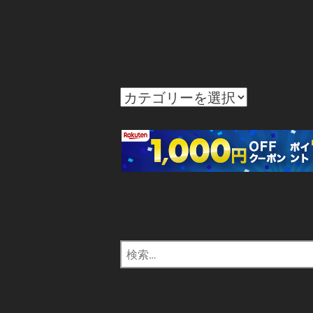
カ
テ
ゴ
リ
ー
検
索: