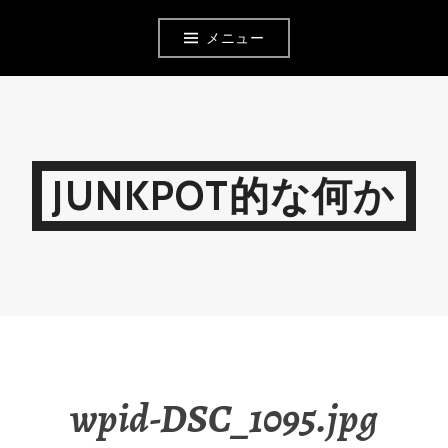
コ
メニュー
ン
テ
ン
ツ
JUNKPOT的な何か
へ
移
動
wpid-DSC_1095.jpg