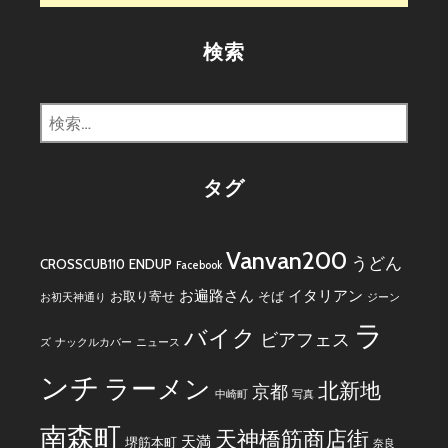
検索
検
索:
タグ
Vanvan200
うどん
CROSSCUB110
ENDUP
Facebook
お遍路さん
イタリアン
お取り寄せ
そば
お初天神通り
ジーン
ラ
バイク
ビアフェス
ズ
ナックルカバー
ニュース
ンチ
ラーメン
北新地
京都
中崎町
写真
南森町
天神橋筋商店街
天満
堺筋本町
奈良