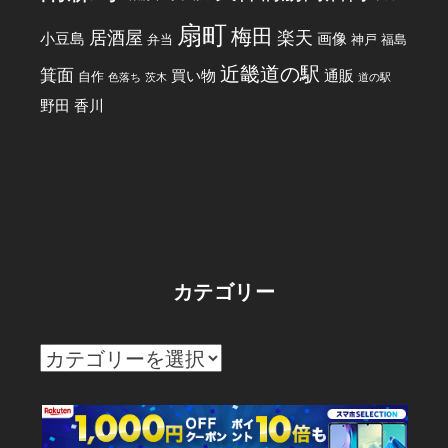
扇町
梅田
居酒屋
楽天
小豆島
画像
弁当
神戸
福島
近畿道の駅
箕面
買い物
通販
自作
色落ち
茨木
道の駅
野田
香川
カテゴリー
カ
テ
ゴ
リ