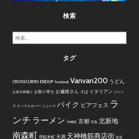
ー
検索
検
索:
タグ
Vanvan200
うどん
CROSSCUB110
ENDUP
Facebook
お遍路さん
イタリアン
お取り寄せ
そば
お初天神通り
ジーン
ラ
バイク
ビアフェス
ズ
ナックルカバー
ニュース
ンチ
ラーメン
北新地
京都
中崎町
写真
南森町
天神橋筋商店街
天満
堺筋本町
奈良