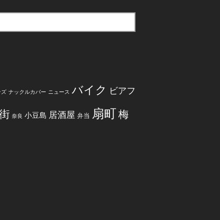
バイク
ビアフ
ンズ
ナックルカバー
ニュース
扇町
街
梅
居酒屋
小豆島
弁当
奈良