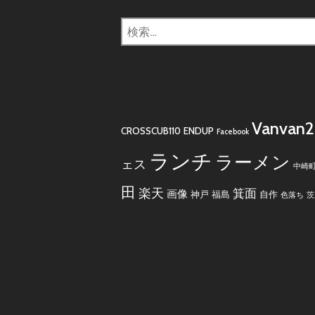
検
索:
Vanvan
CROSSCUB110
ENDUP
Facebook
ランチ
ラーメン
ェス
中崎
田
楽天
箕面
画像
神戸
福島
自作
色落ち
茨