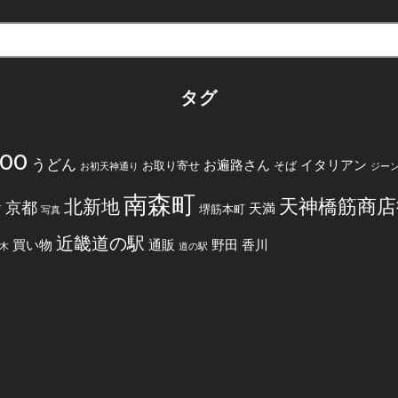
タグ
200
うどん
お遍路さん
イタリアン
お取り寄せ
そば
お初天神通り
ジー
南森町
天神橋筋商店
北新地
京都
天満
堺筋本町
町
写真
近畿道の駅
買い物
通販
野田
香川
木
道の駅