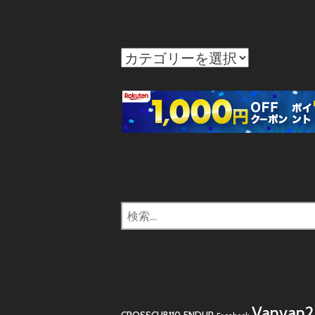
カ
テ
ゴ
リ
ー
検
索:
Vanvan