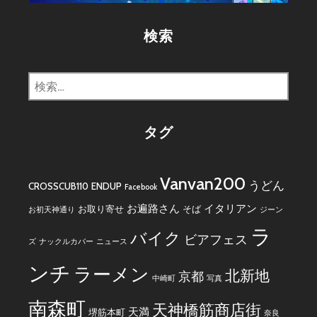
ー
検索
検
索:
タグ
Vanvan200
うどん
CROSSCUB110
ENDUP
Facebook
お遍路さん
イタリアン
お取り寄せ
そば
お初天神通り
ジーン
ラ
バイク
ビアフェス
ズ
ナックルカバー
ニュース
ンチ
ラーメン
北新地
京都
中崎町
写真
南森町
天神橋筋商店街
天満
堺筋本町
奈良