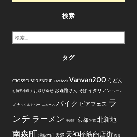
検索
検
索:
タグ
Vanvan200
うどん
CROSSCUB110
ENDUP
Facebook
お遍路さん
イタリアン
お取り寄せ
そば
お初天神通り
ジーン
ラ
バイク
ビアフェス
ズ
ナックルカバー
ニュース
ンチ
ラーメン
北新地
京都
中崎町
写真
南森町
天神橋筋商店街
天満
堺筋本町
奈良