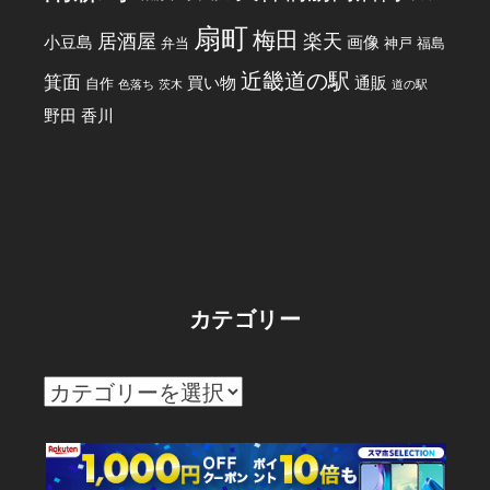
扇町
梅田
居酒屋
楽天
小豆島
画像
弁当
神戸
福島
近畿道の駅
箕面
買い物
通販
自作
色落ち
茨木
道の駅
野田
香川
カテゴリー
カ
テ
ゴ
リ