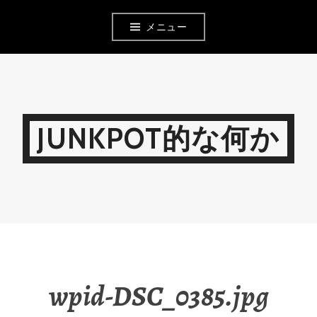
コ
メニュー
ン
テ
ン
ツ
JUNKPOT的な何か
へ
移
動
wpid-DSC_0385.jpg