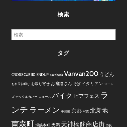
ー
検索
検
索:
タグ
Vanvan200
うどん
CROSSCUB110
ENDUP
Facebook
お遍路さん
イタリアン
お取り寄せ
そば
お初天神通り
ジーン
ラ
バイク
ビアフェス
ズ
ナックルカバー
ニュース
ンチ
ラーメン
北新地
京都
中崎町
写真
南森町
天神橋筋商店街
天満
堺筋本町
奈良