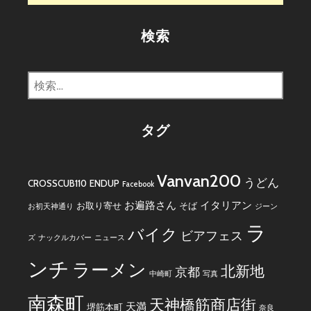
検索
検
索:
タグ
Vanvan200
うどん
CROSSCUB110
ENDUP
Facebook
お遍路さん
イタリアン
お取り寄せ
そば
お初天神通り
ジーン
ラ
バイク
ビアフェス
ズ
ナックルカバー
ニュース
ンチ
ラーメン
北新地
京都
中崎町
写真
南森町
天神橋筋商店街
天満
堺筋本町
奈良