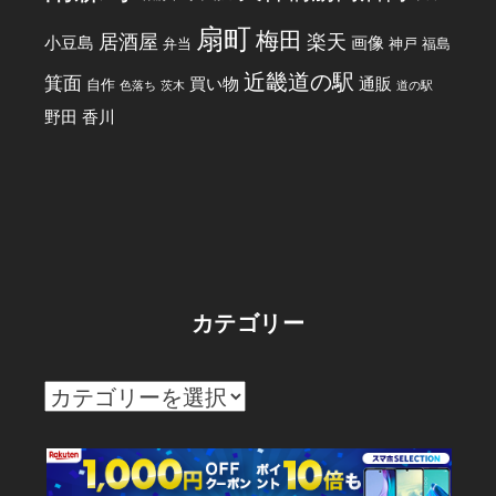
扇町
梅田
居酒屋
楽天
小豆島
画像
弁当
神戸
福島
近畿道の駅
箕面
買い物
通販
自作
色落ち
茨木
道の駅
野田
香川
カテゴリー
カ
テ
ゴ
リ