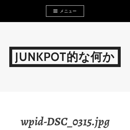
コ
メニュー
ン
テ
ン
ツ
JUNKPOT的な何か
へ
移
動
wpid-DSC_0315.jpg