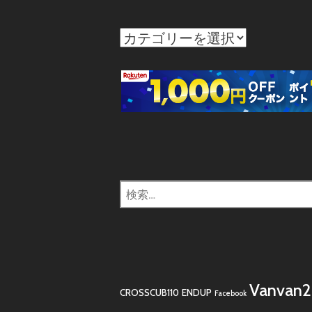
カ
テ
ゴ
リ
ー
検
索:
Vanvan
CROSSCUB110
ENDUP
Facebook