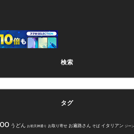
検索
タグ
200
うどん
お遍路さん
イタリアン
お取り寄せ
そば
お初天神通り
ジー