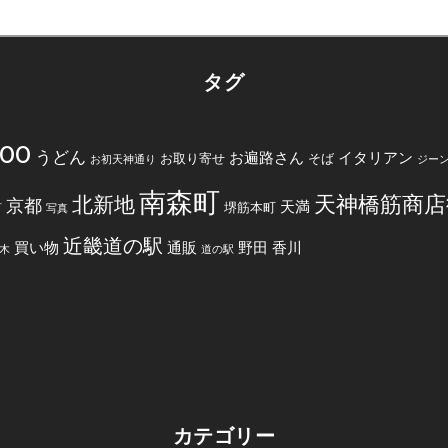
タグ
200
うどん
お遍路さん
イタリアン
お取り寄せ
そば
お初天神通り
ジー
南森町
天神橋筋商店
北新地
京都
天満
堺筋本町
町
写真
近畿道の駅
買い物
通販
野田
香川
木
道の駅
カテゴリー