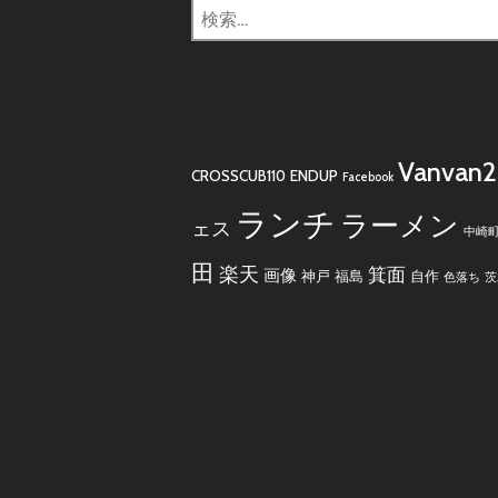
検
索:
Vanvan
CROSSCUB110
ENDUP
Facebook
ランチ
ラーメン
ェス
中崎
田
楽天
箕面
画像
神戸
福島
自作
色落ち
茨