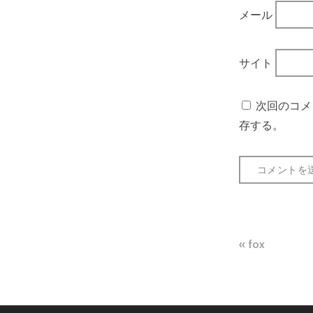
メール
サイト
次回のコメ
存する。
投
fox
稿
ナ