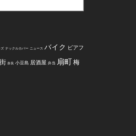
バイク
ビアフ
ンズ
ナックルカバー
ニュース
扇町
街
梅
居酒屋
小豆島
弁当
奈良