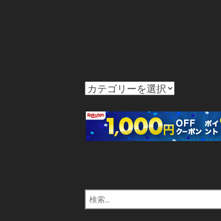
カ
テ
ゴ
リ
ー
検
索: