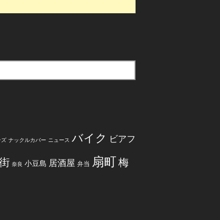
バイク
ビアフ
ンズ
ナックルカバー
ニュース
扇町
街
梅
居酒屋
小豆島
弁当
奈良