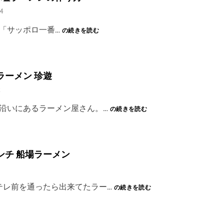
浜
郎
24
ラ
ー
サ
「サッポロ一番…
の続きを読む
メ
ッ
ン
ポ
が
ロ
北
一
ラーメン 珍遊
新
番
地
2
塩
に。
ラ
大
長
線沿いにあるラーメン屋さん。…
の続きを読む
ー
阪
浜
メ
南
や
ン
森
っ
の
町
さ
ランチ 船場ラーメン
作
ラ
ん
り
ー
方
メ
大
テレ前を通ったら出来てたラー…
の続きを読む
ン
阪
珍
扇
遊
町