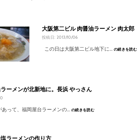
大阪第二ビル 肉醤油ラーメン 肉太郎
投稿日:
2013/10/06
大
この日は大阪第二ビル地下に…
の続きを読む
阪
第
二
ビ
ル
肉
ラーメンが北新地に。長浜 やっさん
醤
10
油
ラ
本
があって、福岡屋台ラーメンの…
の続きを読む
ー
場
メ
福
ン
岡
肉
長
番塩ラーメンの作り方
太