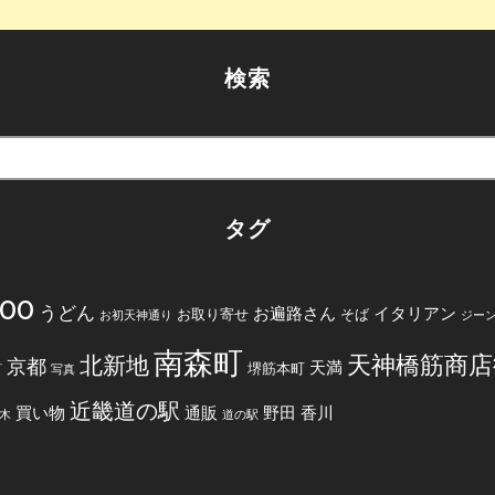
検索
タグ
200
うどん
お遍路さん
イタリアン
お取り寄せ
そば
お初天神通り
ジー
南森町
天神橋筋商店
北新地
京都
天満
堺筋本町
町
写真
近畿道の駅
買い物
通販
野田
香川
木
道の駅