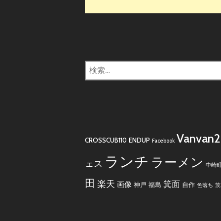
検
索:
Vanvan
CROSSCUB110
ENDUP
Facebook
ランチ
ラーメン
ェス
中崎
田
楽天
箕面
画像
神戸
福島
自作
色落ち
茨