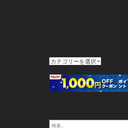
カ
テ
ゴ
リ
ー
検