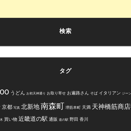
検索
タグ
200
うどん
お遍路さん
イタリアン
お取り寄せ
そば
お初天神通り
ジー
南森町
天神橋筋商店
北新地
京都
天満
堺筋本町
町
写真
近畿道の駅
買い物
通販
野田
香川
木
道の駅