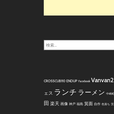
検
索:
Vanvan
CROSSCUB110
ENDUP
Facebook
ランチ
ラーメン
ェス
中崎
田
楽天
箕面
画像
神戸
福島
自作
色落ち
茨