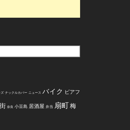
バイク
ビアフ
ンズ
ナックルカバー
ニュース
扇町
街
梅
居酒屋
小豆島
弁当
奈良