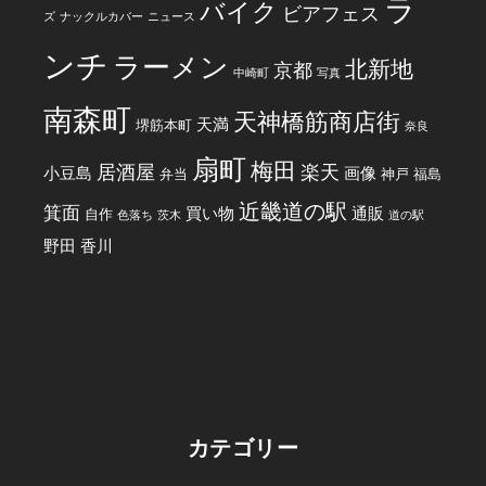
ラ
バイク
ビアフェス
ズ
ナックルカバー
ニュース
ンチ
ラーメン
北新地
京都
中崎町
写真
南森町
天神橋筋商店街
天満
堺筋本町
奈良
扇町
梅田
居酒屋
楽天
小豆島
画像
弁当
神戸
福島
近畿道の駅
箕面
買い物
通販
自作
色落ち
茨木
道の駅
野田
香川
カテゴリー