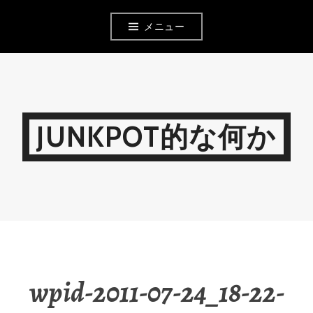
コ
メニュー
ン
テ
ン
ツ
JUNKPOT的な何か
へ
移
動
wpid-2011-07-24_18-22-