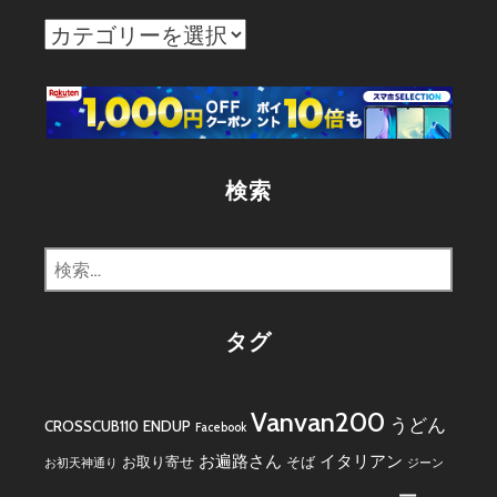
カ
テ
ゴ
リ
ー
検索
検
索:
タグ
Vanvan200
うどん
CROSSCUB110
ENDUP
Facebook
お遍路さん
イタリアン
お取り寄せ
そば
お初天神通り
ジーン