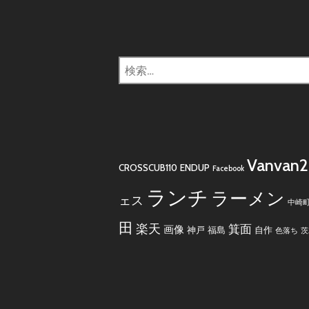
検
索:
Vanvan
CROSSCUB110
ENDUP
Facebook
ランチ
ラーメン
ェス
中崎
田
楽天
箕面
画像
神戸
福島
自作
色落ち
茨