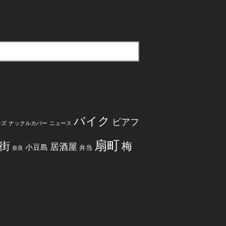
バイク
ビアフ
ンズ
ナックルカバー
ニュース
扇町
街
梅
居酒屋
小豆島
弁当
奈良