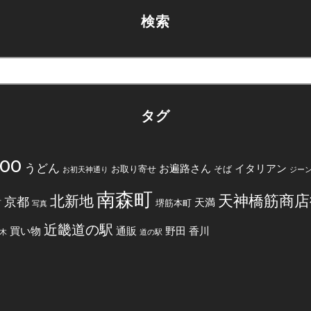
検索
タグ
200
うどん
お遍路さん
イタリアン
お取り寄せ
そば
お初天神通り
ジー
南森町
天神橋筋商店
北新地
京都
天満
堺筋本町
町
写真
近畿道の駅
買い物
通販
野田
香川
木
道の駅