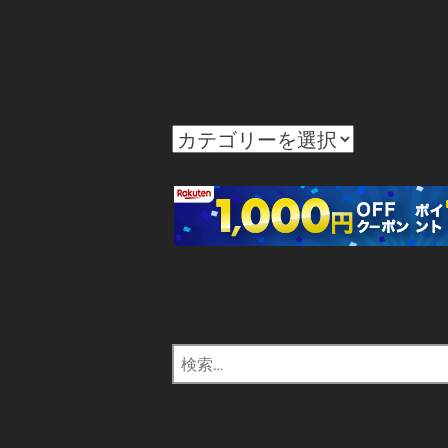
カ
テ
ゴ
リ
ー
検
索: