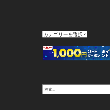
カ
テ
ゴ
リ
ー
検
索: