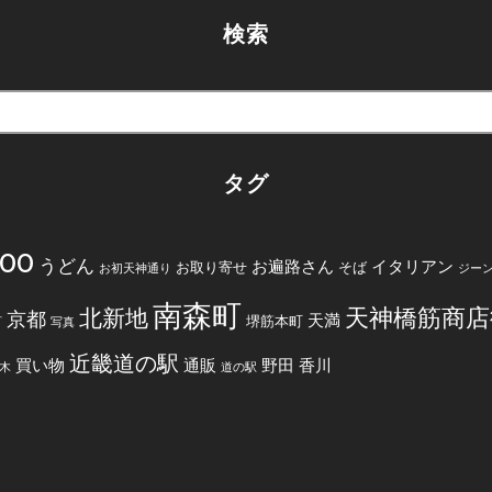
検索
タグ
200
うどん
お遍路さん
イタリアン
お取り寄せ
そば
お初天神通り
ジー
南森町
天神橋筋商店
北新地
京都
天満
堺筋本町
町
写真
近畿道の駅
買い物
通販
野田
香川
木
道の駅