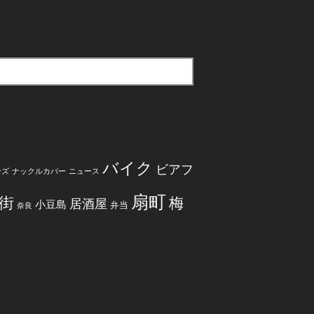
バイク
ビアフ
ンズ
ナックルカバー
ニュース
扇町
街
梅
居酒屋
小豆島
弁当
奈良