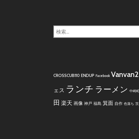
検
索:
Vanvan
CROSSCUB110
ENDUP
Facebook
ランチ
ラーメン
ェス
中崎
田
楽天
箕面
画像
神戸
福島
自作
色落ち
茨