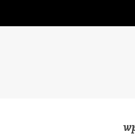
コ
ン
テ
ン
ツ
へ
移
動
wp