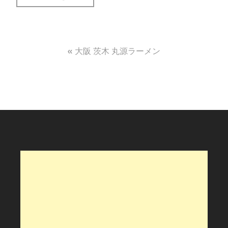
投
大阪 茨木 丸源ラーメン
稿
ナ
ビ
ゲ
ー
シ
ョ
ン