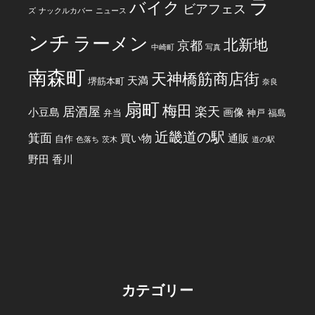
ラ
バイク
ビアフェス
ズ
ナックルカバー
ニュース
ンチ
ラーメン
北新地
京都
中崎町
写真
南森町
天神橋筋商店街
天満
堺筋本町
奈良
扇町
梅田
居酒屋
楽天
小豆島
画像
弁当
神戸
福島
近畿道の駅
箕面
買い物
通販
自作
色落ち
茨木
道の駅
野田
香川
カテゴリー