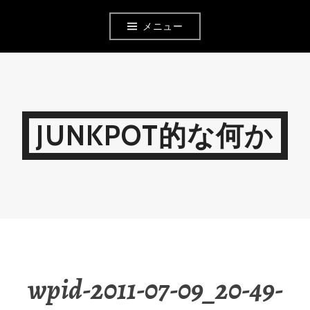
コ
メニュー
ン
テ
ン
ツ
JUNKPOT的な何か
へ
移
動
wpid-2011-07-09_20-49-