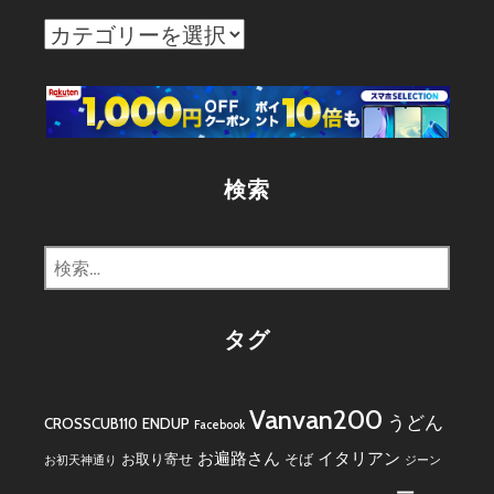
カ
テ
ゴ
リ
ー
検索
検
索:
タグ
Vanvan200
うどん
CROSSCUB110
ENDUP
Facebook
お遍路さん
イタリアン
お取り寄せ
そば
お初天神通り
ジーン