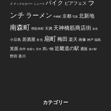
ラ
バイク
ビアフェス
ズ
ナックルカバー
ニュース
ンチ
ラーメン
北新地
京都
中崎町
写真
南森町
天神橋筋商店街
天満
堺筋本町
奈良
扇町
梅田
居酒屋
楽天
小豆島
画像
弁当
神戸
福島
近畿道の駅
箕面
買い物
通販
自作
色落ち
茨木
道の駅
野田
香川
カテゴリー