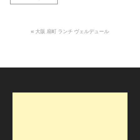
投
大阪 扇町 ランチ ヴェルデュール
稿
ナ
ビ
ゲ
ー
シ
ョ
ン