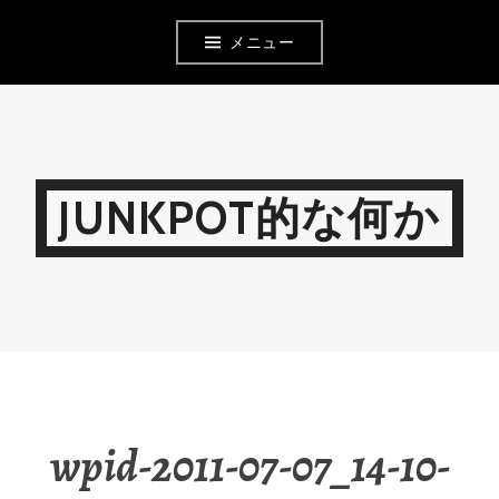
コ
メニュー
ン
テ
ン
ツ
JUNKPOT的な何か
へ
移
動
wpid-2011-07-07_14-10-