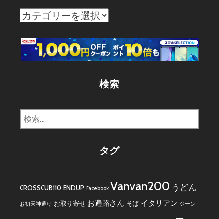
カ
テ
ゴ
リ
ー
検索
検
索:
タグ
Vanvan200
うどん
CROSSCUB110
ENDUP
Facebook
お遍路さん
イタリアン
お取り寄せ
そば
お初天神通り
ジーン