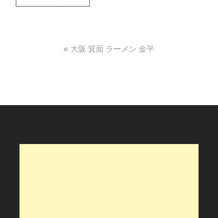
投
大阪 箕面 ラーメン 金平
稿
ナ
ビ
ゲ
ー
シ
ョ
ン