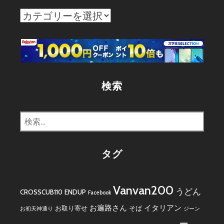
カ
テ
ゴ
リ
ー
検索
検
索:
タグ
Vanvan200
うどん
CROSSCUB110
ENDUP
Facebook
お遍路さん
イタリアン
お取り寄せ
そば
お初天神通り
ジーン