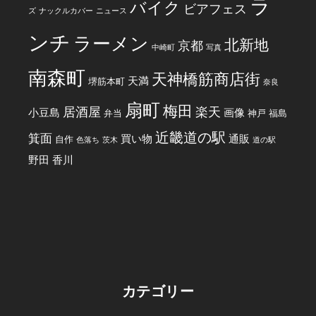
ラ
バイク
ビアフェス
ズ
ナックルカバー
ニュース
ンチ
ラーメン
北新地
京都
中崎町
写真
南森町
天神橋筋商店街
天満
堺筋本町
奈良
扇町
梅田
居酒屋
楽天
小豆島
画像
弁当
神戸
福島
近畿道の駅
箕面
買い物
通販
自作
色落ち
茨木
道の駅
野田
香川
カテゴリー