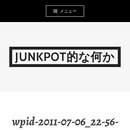
コ
メニュー
ン
テ
ン
ツ
JUNKPOT的な何か
へ
移
動
wpid-2011-07-06_22-56-