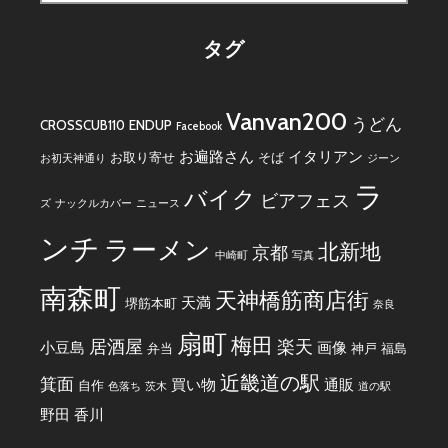
索:
タグ
Vanvan200
うどん
CROSSCUB110
ENDUP
Facebook
お遍路さん
イタリアン
お取り寄せ
そば
お初天神通り
ジーン
ラ
バイク
ビアフェス
ズ
ナックルカバー
ニュース
ンチ
ラーメン
北新地
京都
中崎町
写真
南森町
天神橋筋商店街
天満
堺筋本町
奈良
扇町
梅田
居酒屋
楽天
小豆島
画像
弁当
神戸
福島
近畿道の駅
箕面
買い物
通販
自作
色落ち
茨木
道の駅
野田
香川