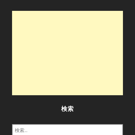
シ
ョ
ン
検索
検