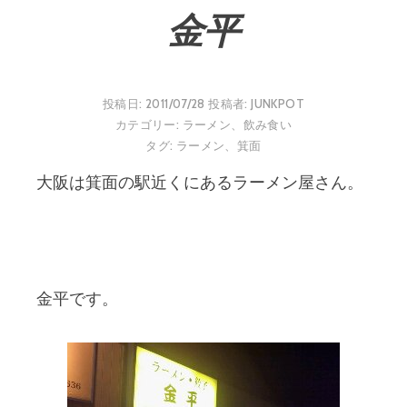
金平
投稿日:
2011/07/28
投稿者:
JUNKPOT
カテゴリー:
ラーメン
、
飲み食い
タグ:
ラーメン
、
箕面
大阪は箕面の駅近くにあるラーメン屋さん。
金平です。