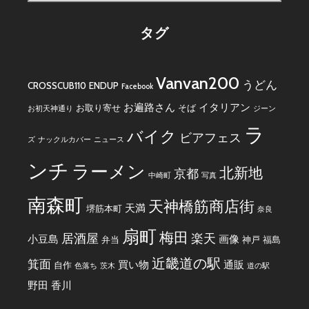
索:
タグ
Vanvan200
うどん
CROSSCUB110
ENDUP
Facebook
お遍路さん
イタリアン
お取り寄せ
そば
お初天神通り
ジーン
ラ
バイク
ビアフェス
ズ
ナックルカバー
ニュース
ンチ
ラーメン
北新地
京都
中崎町
写真
南森町
天神橋筋商店街
天満
堺筋本町
奈良
扇町
梅田
居酒屋
楽天
小豆島
画像
弁当
神戸
福島
近畿道の駅
箕面
買い物
通販
自作
色落ち
茨木
道の駅
野田
香川