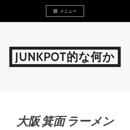
コ
メニュー
ン
テ
ン
ツ
JUNKPOT的な何か
へ
移
動
大阪 箕面 ラーメン