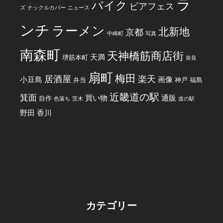
ラ
バイク
ビアフェス
ズ
ナックルカバー
ニュース
ンチ
ラーメン
北新地
京都
中崎町
写真
南森町
天神橋筋商店街
天満
堺筋本町
奈良
扇町
梅田
居酒屋
楽天
小豆島
画像
弁当
神戸
福島
近畿道の駅
箕面
買い物
通販
自作
色落ち
茨木
道の駅
野田
香川
カテゴリー