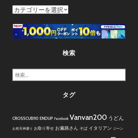
カ
テ
ゴ
リ
ー
検索
検
索:
タグ
Vanvan200
うどん
CROSSCUB110
ENDUP
Facebook
お遍路さん
イタリアン
お取り寄せ
そば
お初天神通り
ジーン