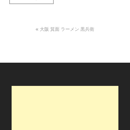
投
大阪 箕面 ラーメン 黒兵衛
稿
ナ
ビ
ゲ
ー
シ
ョ
ン