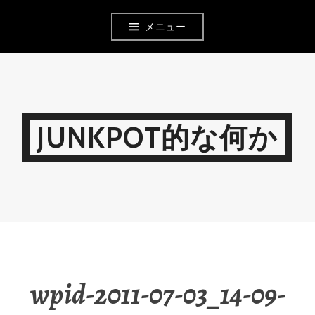
コ
メニュー
ン
テ
ン
ツ
JUNKPOT的な何か
へ
移
動
wpid-2011-07-03_14-09-