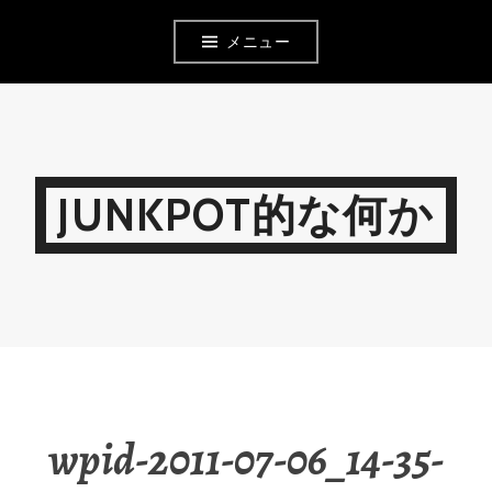
コ
メニュー
ン
テ
ン
ツ
JUNKPOT的な何か
へ
移
動
wpid-2011-07-06_14-35-