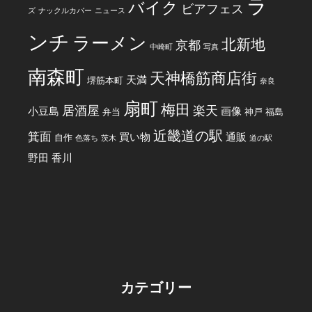
ラ
バイク
ビアフェス
ズ
ナックルカバー
ニュース
ンチ
ラーメン
北新地
京都
中崎町
写真
南森町
天神橋筋商店街
天満
堺筋本町
奈良
扇町
梅田
居酒屋
楽天
小豆島
画像
弁当
神戸
福島
近畿道の駅
箕面
買い物
通販
自作
色落ち
茨木
道の駅
野田
香川
カテゴリー