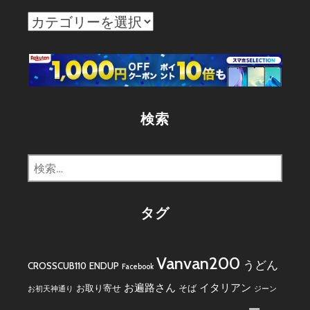
カ
テ
ゴ
リ
ー
検索
検
索:
タグ
Vanvan200
うどん
CROSSCUB110
ENDUP
Facebook
お遍路さん
イタリアン
お取り寄せ
そば
お初天神通り
ジーン