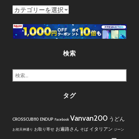
カ
テ
ゴ
リ
ー
検索
検
索:
タグ
Vanvan200
うどん
CROSSCUB110
ENDUP
Facebook
お遍路さん
イタリアン
お取り寄せ
そば
お初天神通り
ジーン