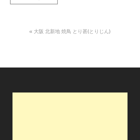
投
大阪 北新地 焼鳥 とり甚(とりじん)
稿
ナ
ビ
ゲ
ー
シ
ョ
ン