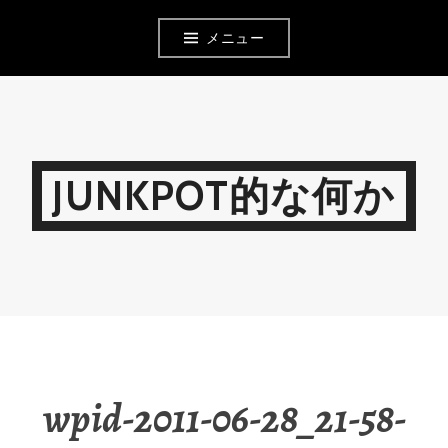
コ
メニュー
ン
テ
ン
ツ
JUNKPOT的な何か
へ
移
動
wpid-2011-06-28_21-58-