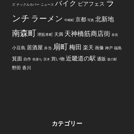
ラ
バイク
ビアフェス
ズ
ナックルカバー
ニュース
ンチ
ラーメン
北新地
京都
中崎町
写真
南森町
天神橋筋商店街
天満
堺筋本町
奈良
扇町
梅田
居酒屋
楽天
小豆島
画像
弁当
神戸
福島
近畿道の駅
箕面
買い物
通販
自作
色落ち
茨木
道の駅
野田
香川
カテゴリー