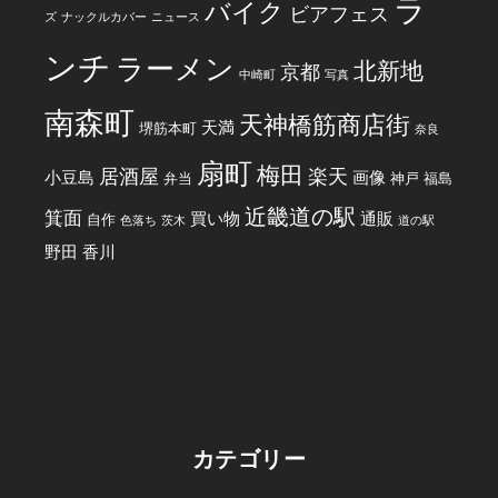
ラ
バイク
ビアフェス
ズ
ナックルカバー
ニュース
ンチ
ラーメン
北新地
京都
中崎町
写真
南森町
天神橋筋商店街
天満
堺筋本町
奈良
扇町
梅田
居酒屋
楽天
小豆島
画像
弁当
神戸
福島
近畿道の駅
箕面
買い物
通販
自作
色落ち
茨木
道の駅
野田
香川
カテゴリー