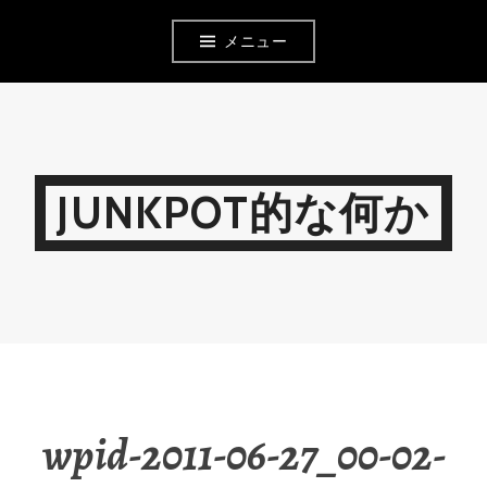
コ
メニュー
ン
テ
ン
ツ
JUNKPOT的な何か
へ
移
動
wpid-2011-06-27_00-02-