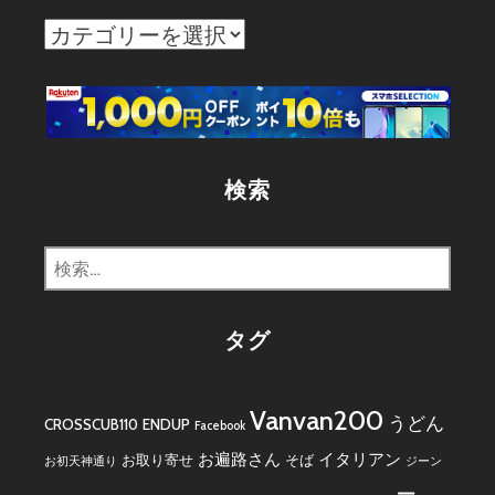
カ
テ
ゴ
リ
ー
検索
検
索:
タグ
Vanvan200
うどん
CROSSCUB110
ENDUP
Facebook
お遍路さん
イタリアン
お取り寄せ
そば
お初天神通り
ジーン