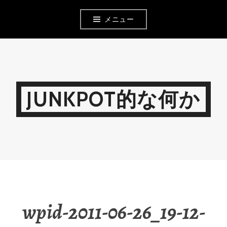
コ
メニュー
ン
テ
ン
ツ
JUNKPOT的な何か
へ
移
動
wpid-2011-06-26_19-12-