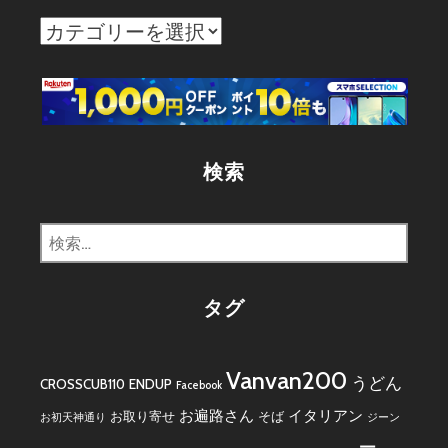
カ
テ
ゴ
リ
ー
検索
検
索:
タグ
Vanvan200
うどん
CROSSCUB110
ENDUP
Facebook
お遍路さん
イタリアン
お取り寄せ
そば
お初天神通り
ジーン