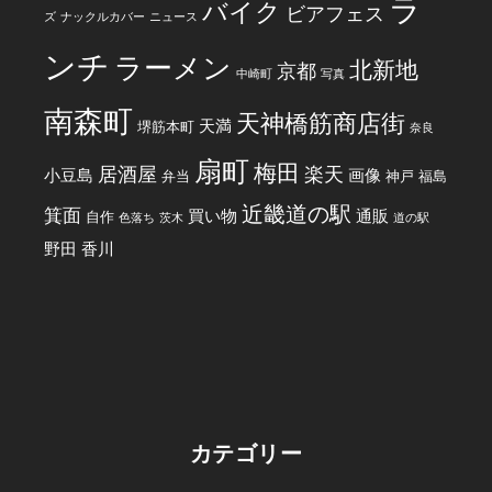
ラ
バイク
ビアフェス
ズ
ナックルカバー
ニュース
ンチ
ラーメン
北新地
京都
中崎町
写真
南森町
天神橋筋商店街
天満
堺筋本町
奈良
扇町
梅田
居酒屋
楽天
小豆島
画像
弁当
神戸
福島
近畿道の駅
箕面
買い物
通販
自作
色落ち
茨木
道の駅
野田
香川
カテゴリー