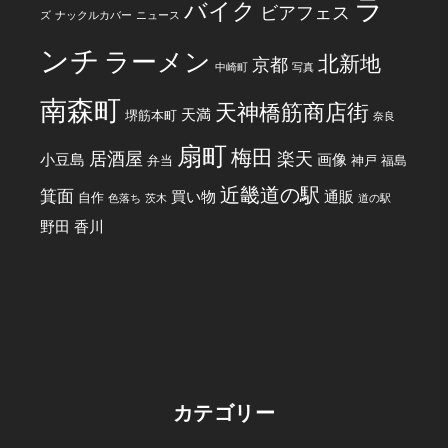
ラ
バイク
ビアフェス
ズ
ナックルカバー
ニュース
ンチ
ラーメン
北新地
京都
中崎町
写真
南森町
天神橋筋商店街
天満
堺筋本町
奈良
扇町
梅田
居酒屋
楽天
小豆島
画像
弁当
神戸
福島
近畿道の駅
箕面
買い物
通販
自作
色落ち
茨木
道の駅
野田
香川
カテゴリー