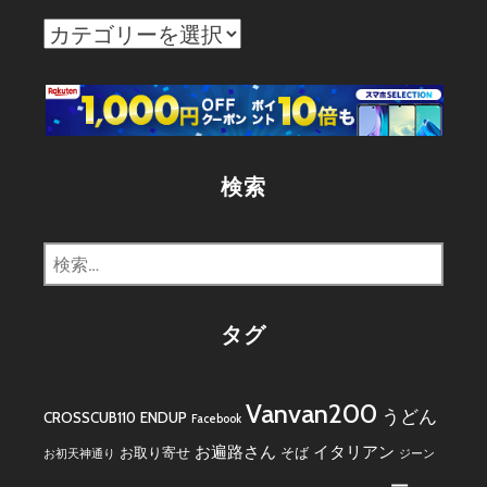
カ
テ
ゴ
リ
ー
検索
検
索:
タグ
Vanvan200
うどん
CROSSCUB110
ENDUP
Facebook
お遍路さん
イタリアン
お取り寄せ
そば
お初天神通り
ジーン