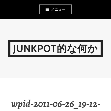
コ
メニュー
ン
テ
ン
ツ
JUNKPOT的な何か
へ
移
動
wpid-2011-06-26_19-12-