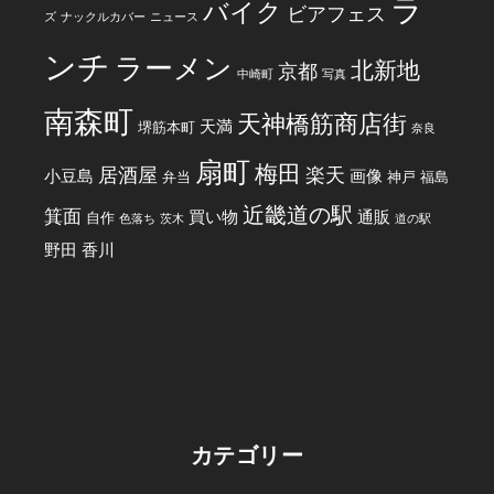
ラ
バイク
ビアフェス
ズ
ナックルカバー
ニュース
ンチ
ラーメン
北新地
京都
中崎町
写真
南森町
天神橋筋商店街
天満
堺筋本町
奈良
扇町
梅田
居酒屋
楽天
小豆島
画像
弁当
神戸
福島
近畿道の駅
箕面
買い物
通販
自作
色落ち
茨木
道の駅
野田
香川
カテゴリー