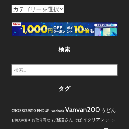
カ
テ
ゴ
リ
ー
検索
検
索:
タグ
Vanvan200
うどん
CROSSCUB110
ENDUP
Facebook
お遍路さん
イタリアン
お取り寄せ
そば
お初天神通り
ジーン