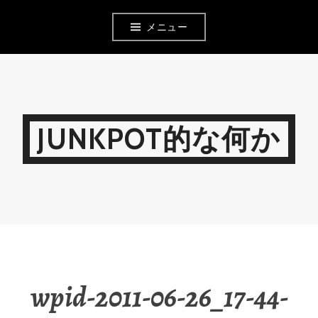
コ
メニュー
ン
テ
ン
ツ
JUNKPOT的な何か
へ
移
動
wpid-2011-06-26_17-44-