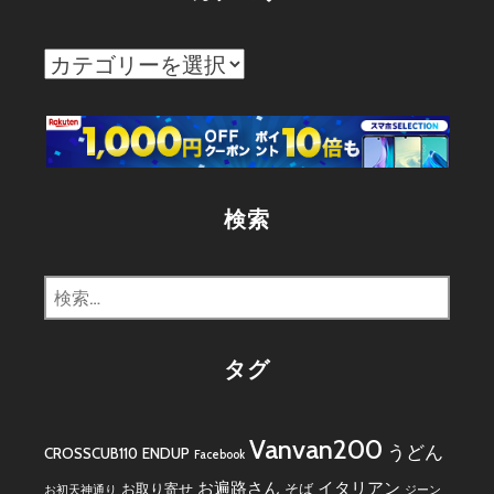
カ
テ
ゴ
リ
ー
検索
検
索:
タグ
Vanvan200
うどん
CROSSCUB110
ENDUP
Facebook
お遍路さん
イタリアン
お取り寄せ
そば
お初天神通り
ジーン