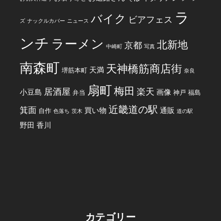
ラ
バイク
ビアフェス
ズ
ナックルカバー
ニュース
ンチ
ラーメン
北新地
京都
中崎町
写真
南森町
天神橋筋商店街
天満
堺筋本町
奈良
扇町
梅田
居酒屋
楽天
小豆島
画像
弁当
神戸
福島
近畿道の駅
箕面
買い物
通販
自作
色落ち
茨木
道の駅
野田
香川
カテゴリー