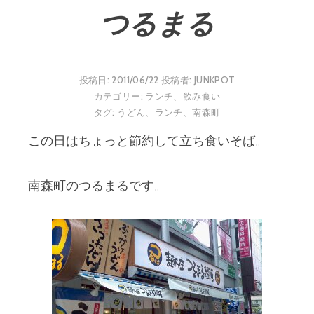
つるまる
投稿日:
2011/06/22
投稿者:
JUNKPOT
カテゴリー:
ランチ
、
飲み食い
タグ:
うどん
、
ランチ
、
南森町
この日はちょっと節約して立ち食いそば。
南森町のつるまるです。