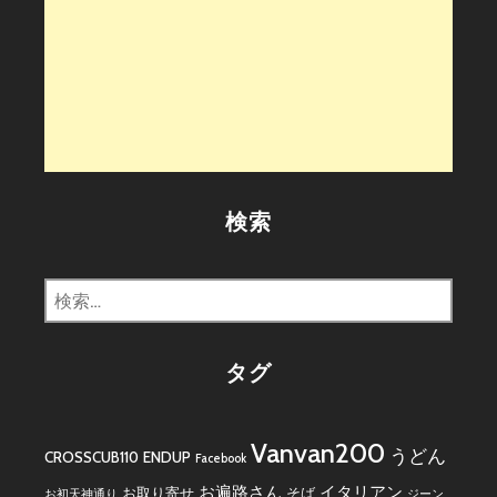
検索
検
索:
タグ
Vanvan200
うどん
CROSSCUB110
ENDUP
Facebook
お遍路さん
イタリアン
お取り寄せ
そば
お初天神通り
ジーン