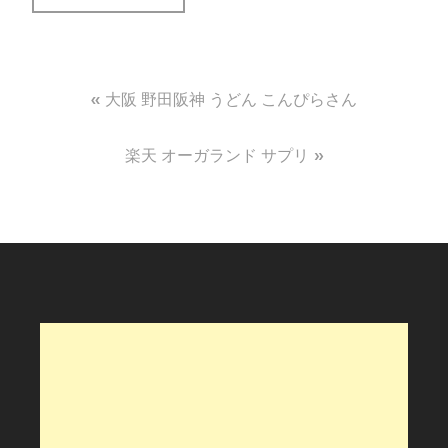
投
大阪 野田阪神 うどん こんぴらさん
稿
楽天 オーガランド サプリ
ナ
ビ
ゲ
ー
シ
ョ
ン