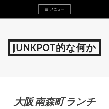
コ
メニュー
ン
テ
ン
ツ
JUNKPOT的な何か
へ
移
動
大阪 南森町 ランチ