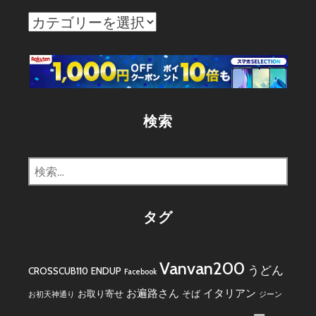
カ
テ
ゴ
リ
ー
検索
検
索:
タグ
Vanvan200
うどん
CROSSCUB110
ENDUP
Facebook
お遍路さん
イタリアン
お取り寄せ
そば
お初天神通り
ジーン