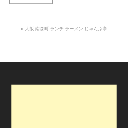
投
大阪 南森町 ランチ ラーメン じゃんぷ亭
稿
ナ
ビ
ゲ
ー
シ
ョ
ン