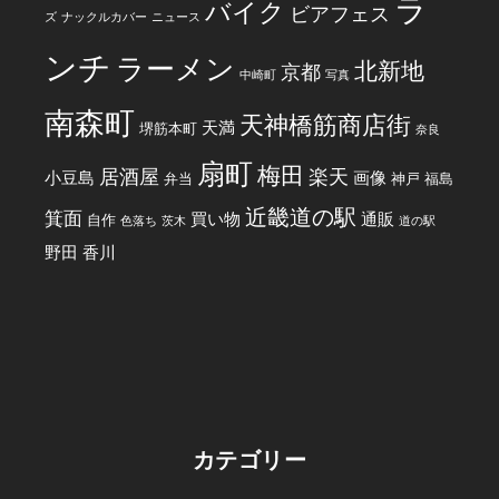
ラ
バイク
ビアフェス
ズ
ナックルカバー
ニュース
ンチ
ラーメン
北新地
京都
中崎町
写真
南森町
天神橋筋商店街
天満
堺筋本町
奈良
扇町
梅田
居酒屋
楽天
小豆島
画像
弁当
神戸
福島
近畿道の駅
箕面
買い物
通販
自作
色落ち
茨木
道の駅
野田
香川
カテゴリー