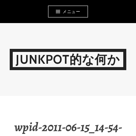
コ
メニュー
ン
テ
ン
ツ
JUNKPOT的な何か
へ
移
動
wpid-2011-06-15_14-54-