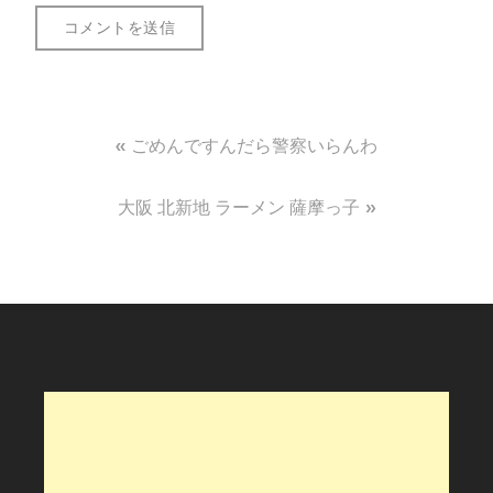
投
ごめんですんだら警察いらんわ
稿
大阪 北新地 ラーメン 薩摩っ子
ナ
ビ
ゲ
ー
シ
ョ
ン