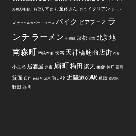
お遍路さん
イタリアン
お取り寄せ
そば
お初天神通り
ジーン
ラ
バイク
ビアフェス
ズ
ナックルカバー
ニュース
ンチ
ラーメン
北新地
京都
中崎町
写真
南森町
天神橋筋商店街
天満
堺筋本町
奈良
扇町
梅田
居酒屋
楽天
小豆島
画像
弁当
神戸
福島
近畿道の駅
箕面
買い物
通販
自作
色落ち
茨木
道の駅
野田
香川