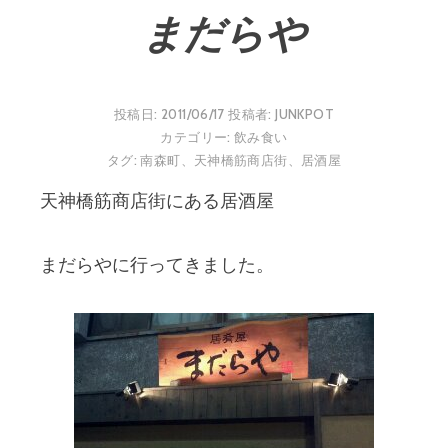
まだらや
投稿日:
2011/06/17
投稿者:
JUNKPOT
カテゴリー:
飲み食い
タグ:
南森町
、
天神橋筋商店街
、
居酒屋
天神橋筋商店街にある居酒屋
まだらやに行ってきました。