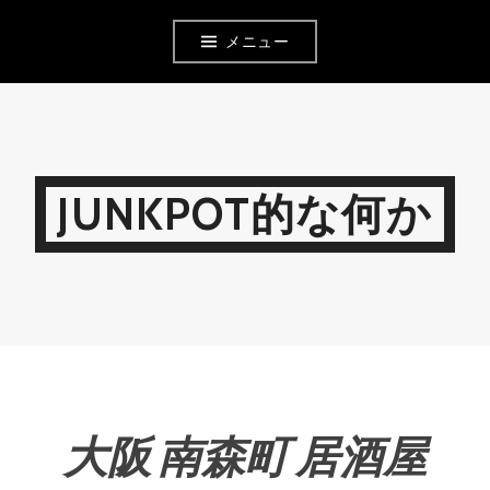
コ
メニュー
ン
テ
ン
ツ
JUNKPOT的な何か
へ
移
動
大阪 南森町 居酒屋