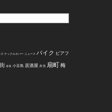
バイク
ビアフ
ンズ
ナックルカバー
ニュース
扇町
街
梅
居酒屋
小豆島
弁当
奈良