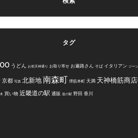
検索
タグ
200
うどん
お遍路さん
イタリアン
お取り寄せ
そば
お初天神通り
ジー
南森町
天神橋筋商店
北新地
京都
天満
堺筋本町
町
写真
近畿道の駅
買い物
通販
野田
香川
木
道の駅