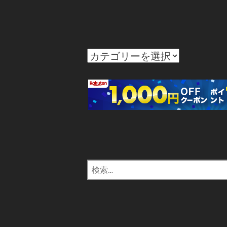
カ
テ
ゴ
リ
ー
検
索: