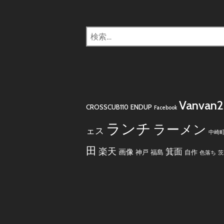
検
索:
Vanvan
CROSSCUB110
ENDUP
Facebook
ランチ
ラーメン
ェス
中崎
田
楽天
箕面
画像
神戸
福島
自作
色落ち
茨