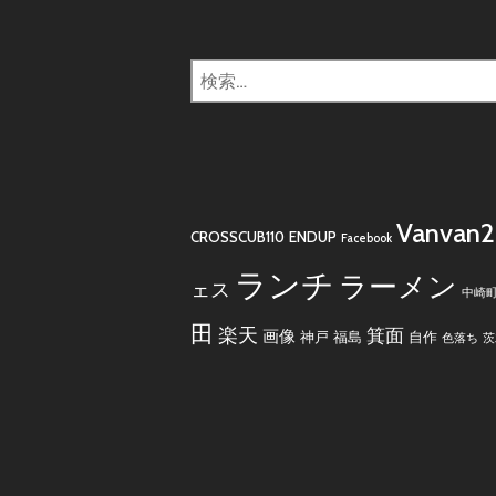
検
索:
Vanvan
CROSSCUB110
ENDUP
Facebook
ランチ
ラーメン
ェス
中崎
田
楽天
箕面
画像
神戸
福島
自作
色落ち
茨