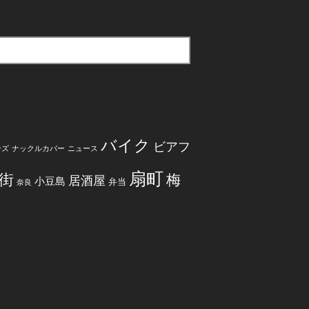
バイク
ビアフ
ンズ
ナックルカバー
ニュース
扇町
街
梅
居酒屋
小豆島
弁当
奈良