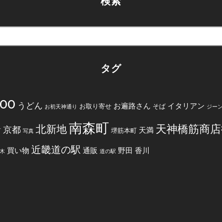
検索
タグ
200
うどん
お遍路さん
イタリアン
お取り寄せ
そば
お初天神通り
ジー
南森町
天神橋筋商店
北新地
京都
天満
堺筋本町
町
写真
近畿道の駅
買い物
通販
野田
香川
木
道の駅