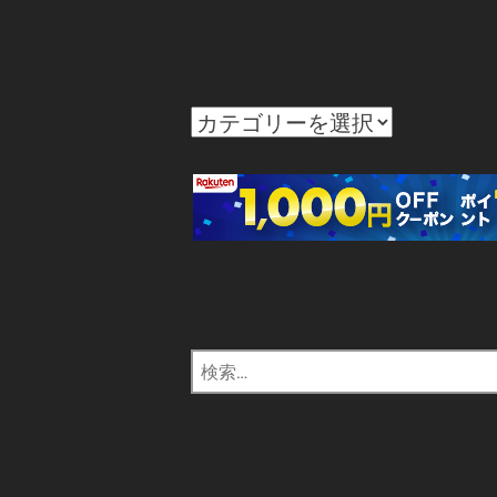
カ
テ
ゴ
リ
ー
検
索: