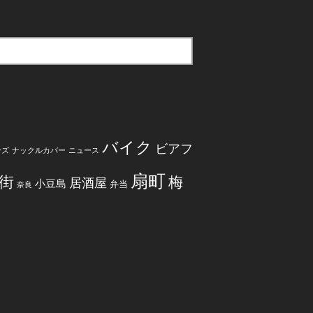
バイク
ビアフ
ンズ
ナックルカバー
ニュース
扇町
街
梅
居酒屋
小豆島
弁当
奈良