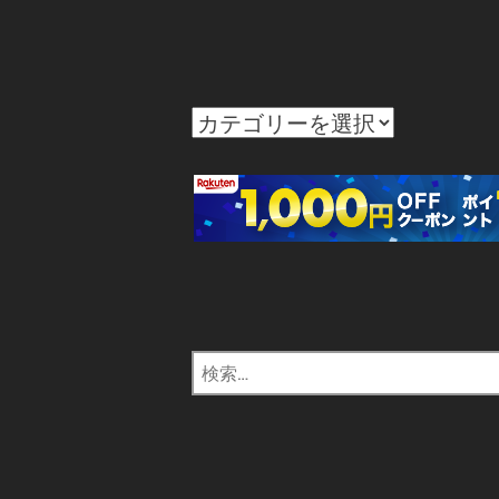
カ
テ
ゴ
リ
ー
検
索: