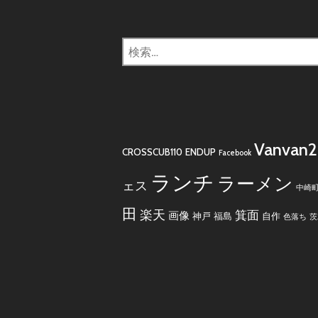
検
索:
Vanvan
CROSSCUB110
ENDUP
Facebook
ランチ
ラーメン
ェス
中崎
田
楽天
箕面
画像
神戸
福島
自作
色落ち
茨