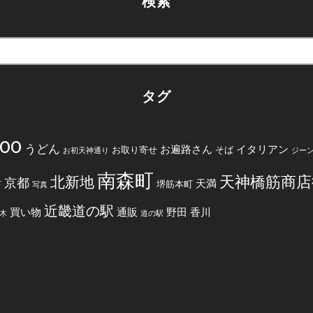
検索
タグ
200
うどん
お遍路さん
イタリアン
お取り寄せ
そば
お初天神通り
ジー
南森町
天神橋筋商店
北新地
京都
天満
堺筋本町
町
写真
近畿道の駅
買い物
通販
野田
香川
木
道の駅