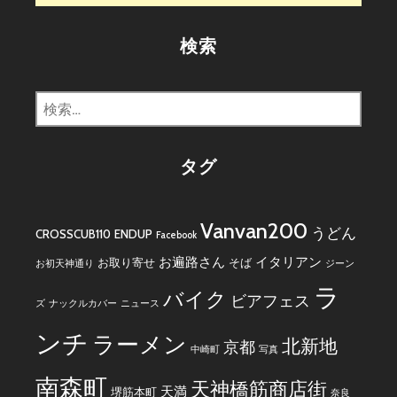
検索
検
索:
タグ
Vanvan200
うどん
CROSSCUB110
ENDUP
Facebook
お遍路さん
イタリアン
お取り寄せ
そば
お初天神通り
ジーン
ラ
バイク
ビアフェス
ズ
ナックルカバー
ニュース
ンチ
ラーメン
北新地
京都
中崎町
写真
南森町
天神橋筋商店街
天満
堺筋本町
奈良