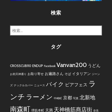
ー
検索
検
索:
タグ
Vanvan200
うどん
CROSSCUB110
ENDUP
Facebook
お遍路さん
イタリアン
お取り寄せ
そば
お初天神通り
ジーン
ラ
バイク
ビアフェス
ズ
ナックルカバー
ニュース
ンチ
ラーメン
北新地
京都
中崎町
写真
南森町
天神橋筋商店街
天満
堺筋本町
奈良