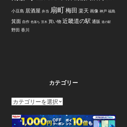
扇町
梅田
居酒屋
楽天
小豆島
画像
弁当
神戸
福島
近畿道の駅
箕面
買い物
通販
自作
色落ち
茨木
道の駅
野田
香川
カテゴリー
カ
テ
ゴ
リ