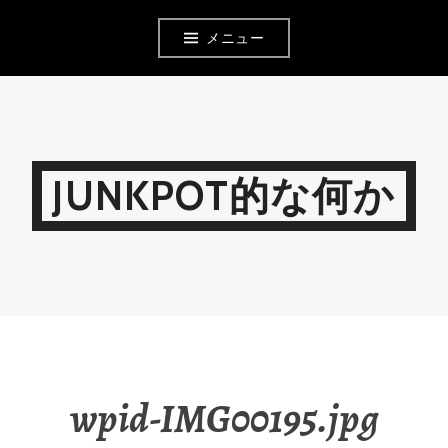
コ
メニュー
ン
テ
ン
ツ
JUNKPOT的な何か
へ
移
動
wpid-IMG00195.jpg