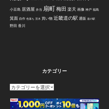
扇町
梅田
居酒屋
楽天
小豆島
画像
弁当
神戸
福島
近畿道の駅
箕面
買い物
通販
自作
色落ち
茨木
道の駅
野田
香川
カテゴリー
カ
テ
ゴ
リ