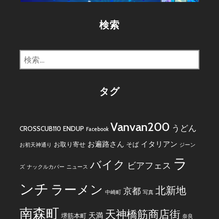
ー
検索
検
索:
タグ
Vanvan200
うどん
CROSSCUB110
ENDUP
Facebook
お遍路さん
イタリアン
お取り寄せ
そば
お初天神通り
ジーン
ラ
バイク
ビアフェス
ズ
ナックルカバー
ニュース
ンチ
ラーメン
北新地
京都
中崎町
写真
南森町
天神橋筋商店街
天満
堺筋本町
奈良