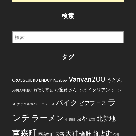
検索
検
索:
タグ
Vanvan200
うどん
CROSSCUB110
ENDUP
Facebook
お遍路さん
イタリアン
お取り寄せ
そば
お初天神通り
ジーン
ラ
バイク
ビアフェス
ズ
ナックルカバー
ニュース
ンチ
ラーメン
北新地
京都
中崎町
写真
南森町
天神橋筋商店街
天満
堺筋本町
奈良