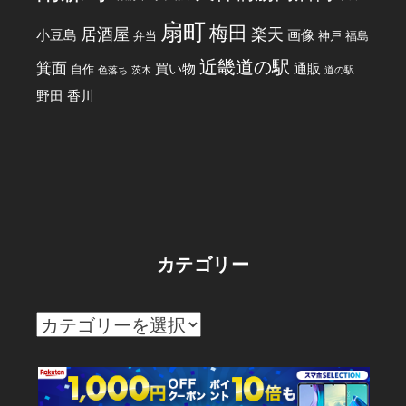
扇町
梅田
居酒屋
楽天
小豆島
画像
弁当
神戸
福島
近畿道の駅
箕面
買い物
通販
自作
色落ち
茨木
道の駅
野田
香川
カテゴリー
カ
テ
ゴ
リ