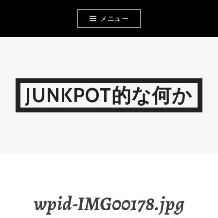
コ
メニュー
ン
テ
ン
ツ
JUNKPOT的な何か
へ
移
動
wpid-IMG00178.jpg