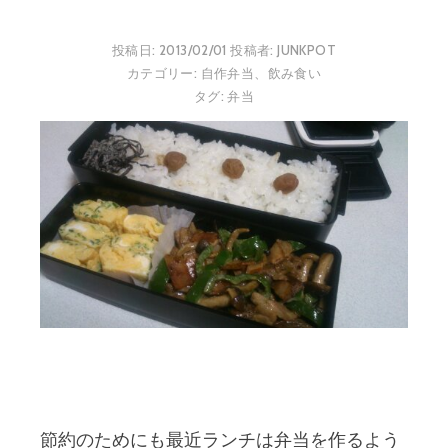
投稿日:
2013/02/01
投稿者:
JUNKPOT
カテゴリー:
自作弁当
、
飲み食い
タグ:
弁当
節約のためにも最近ランチは弁当を作るよう