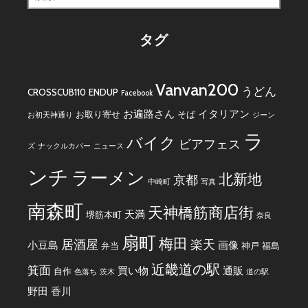
索:
タグ
Vanvan200
うどん
CROSSCUB110
ENDUP
Facebook
お遍路さん
イタリアン
お取り寄せ
そば
お初天神通り
ジーン
ラ
バイク
ビアフェス
ズ
ナックルカバー
ニュース
ンチ
ラーメン
北新地
京都
中崎町
写真
南森町
天神橋筋商店街
天満
堺筋本町
奈良
扇町
梅田
居酒屋
楽天
小豆島
画像
弁当
神戸
福島
近畿道の駅
箕面
買い物
通販
自作
色落ち
茨木
道の駅
野田
香川