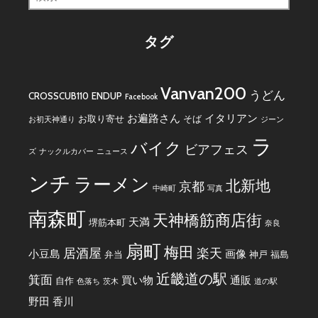
索:
タグ
Vanvan200
うどん
CROSSCUB110
ENDUP
Facebook
お遍路さん
イタリアン
お取り寄せ
そば
お初天神通り
ジーン
ラ
バイク
ビアフェス
ズ
ナックルカバー
ニュース
ンチ
ラーメン
北新地
京都
中崎町
写真
南森町
天神橋筋商店街
天満
堺筋本町
奈良
扇町
梅田
居酒屋
楽天
小豆島
画像
弁当
神戸
福島
近畿道の駅
箕面
買い物
通販
自作
色落ち
茨木
道の駅
野田
香川