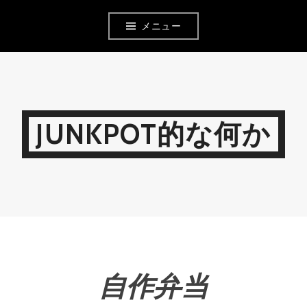
コ
メニュー
ン
テ
ン
ツ
JUNKPOT的な何か
へ
移
動
自作弁当