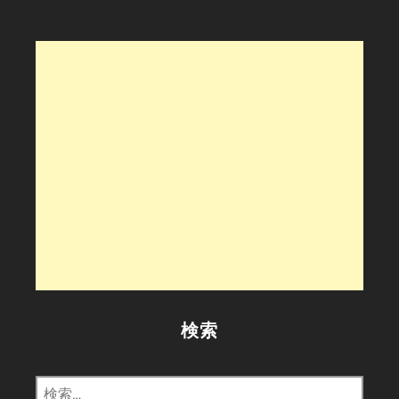
ー
シ
ョ
ン
検索
検