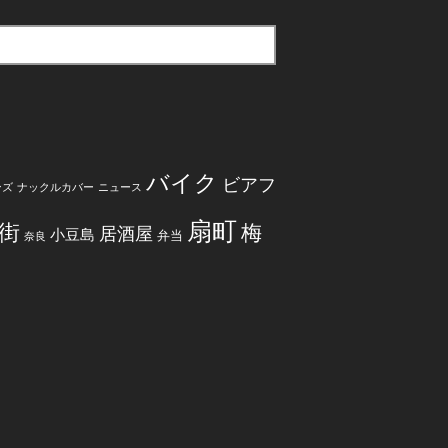
バイク
ビアフ
ンズ
ナックルカバー
ニュース
扇町
街
梅
居酒屋
小豆島
弁当
奈良