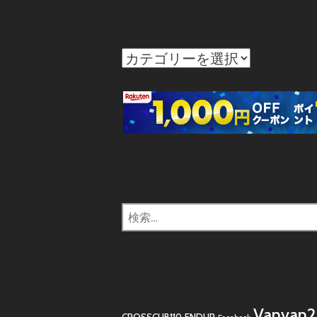
カ
テ
ゴ
リ
ー
検
索:
Vanvan