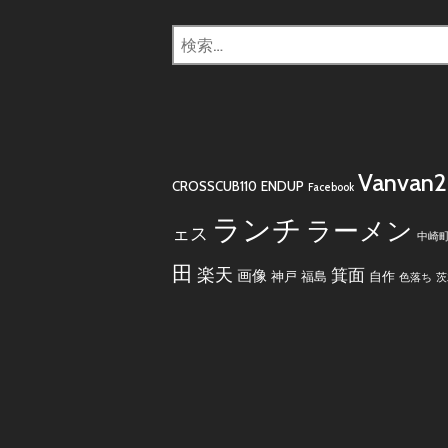
検
索:
Vanvan
CROSSCUB110
ENDUP
Facebook
ランチ
ラーメン
ェス
中崎
田
楽天
箕面
画像
神戸
福島
自作
色落ち
茨