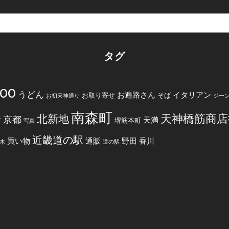
タグ
200
うどん
お遍路さん
イタリアン
お取り寄せ
そば
お初天神通り
ジー
南森町
天神橋筋商店
北新地
京都
天満
堺筋本町
町
写真
近畿道の駅
買い物
通販
野田
香川
木
道の駅