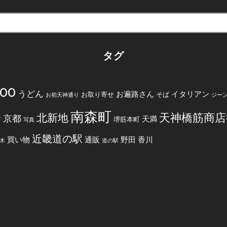
タグ
200
うどん
お遍路さん
イタリアン
お取り寄せ
そば
お初天神通り
ジー
南森町
天神橋筋商店
北新地
京都
天満
堺筋本町
町
写真
近畿道の駅
買い物
通販
野田
香川
木
道の駅