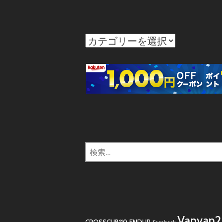
カ
テ
ゴ
リ
ー
検
索:
Vanvan