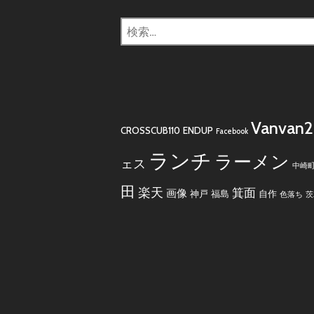
検
索:
Vanvan
CROSSCUB110
ENDUP
Facebook
ランチ
ラーメン
ェス
中崎
田
楽天
箕面
画像
神戸
福島
自作
色落ち
茨