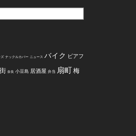
バイク
ビアフ
ンズ
ナックルカバー
ニュース
扇町
街
梅
居酒屋
小豆島
弁当
奈良