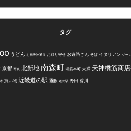
タグ
200
うどん
お遍路さん
イタリアン
お取り寄せ
そば
お初天神通り
ジー
南森町
天神橋筋商店
北新地
京都
天満
堺筋本町
町
写真
近畿道の駅
買い物
通販
野田
香川
木
道の駅