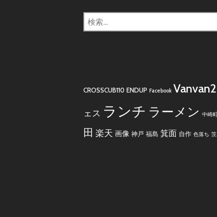
検
索:
Vanvan
CROSSCUB110
ENDUP
Facebook
ランチ
ラーメン
ェス
中崎
田
楽天
箕面
画像
神戸
福島
自作
色落ち
茨