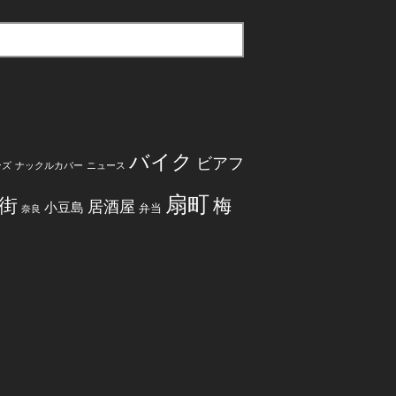
バイク
ビアフ
ンズ
ナックルカバー
ニュース
扇町
街
梅
居酒屋
小豆島
弁当
奈良