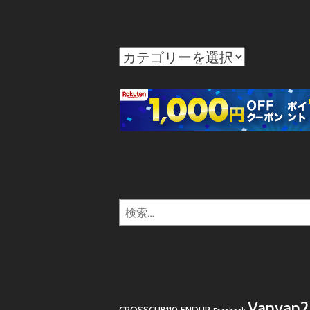
カ
テ
ゴ
リ
ー
検
索:
Vanvan