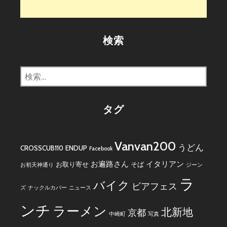
検索
検
索:
タグ
Vanvan200
うどん
CROSSCUB110
ENDUP
Facebook
お遍路さん
イタリアン
お取り寄せ
そば
お初天神通り
ジーン
ラ
バイク
ビアフェス
ズ
ナックルカバー
ニュース
ンチ
ラーメン
北新地
京都
中崎町
写真