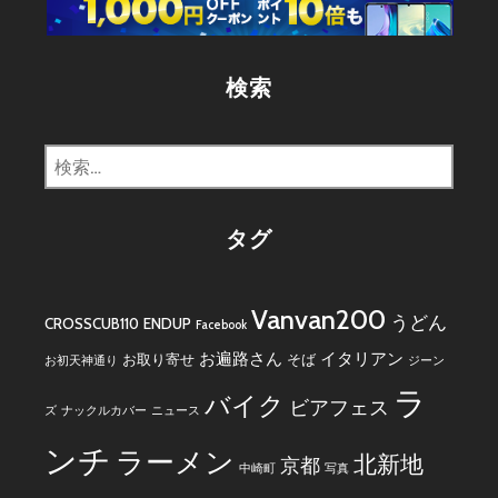
リ
ー
検索
検
索:
タグ
Vanvan200
うどん
CROSSCUB110
ENDUP
Facebook
お遍路さん
イタリアン
お取り寄せ
そば
お初天神通り
ジーン
ラ
バイク
ビアフェス
ズ
ナックルカバー
ニュース
ンチ
ラーメン
北新地
京都
中崎町
写真