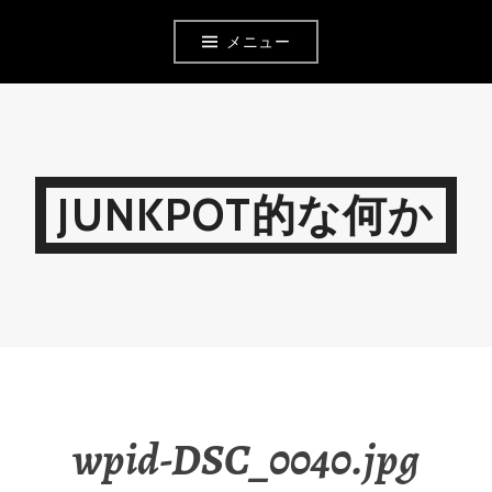
コ
メニュー
ン
テ
ン
ツ
JUNKPOT的な何か
へ
移
動
wpid-DSC_0040.jpg