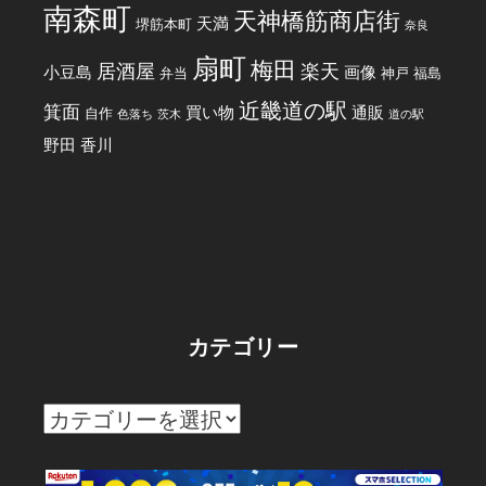
南森町
天神橋筋商店街
天満
堺筋本町
奈良
扇町
梅田
居酒屋
楽天
小豆島
画像
弁当
神戸
福島
近畿道の駅
箕面
買い物
通販
自作
色落ち
茨木
道の駅
野田
香川
カテゴリー
カ
テ
ゴ