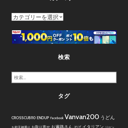
カ
テ
ゴ
リ
ー
検索
検
索:
タグ
Vanvan200
うどん
CROSSCUB110
ENDUP
Facebook
お遍路さん
イタリアン
お取り寄せ
そば
お初天神通り
ジーン