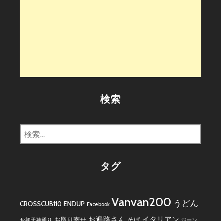
検索
検
索:
タグ
Vanvan200
うどん
CROSSCUB110
ENDUP
Facebook
お遍路さん
イタリアン
お取り寄せ
そば
お初天神通り
ジーン