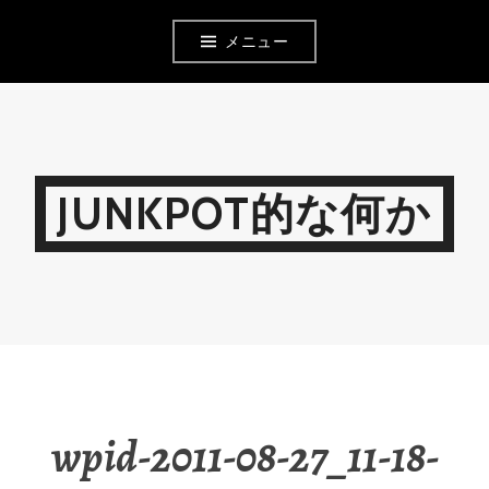
コ
メニュー
ン
テ
ン
ツ
JUNKPOT的な何か
へ
移
動
wpid-2011-08-27_11-18-