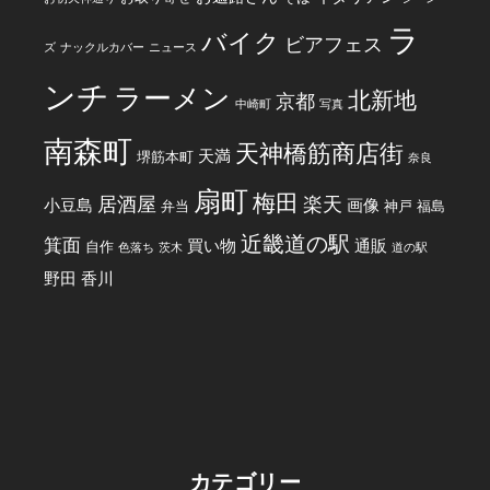
ラ
バイク
ビアフェス
ズ
ナックルカバー
ニュース
ンチ
ラーメン
北新地
京都
中崎町
写真
南森町
天神橋筋商店街
天満
堺筋本町
奈良
扇町
梅田
居酒屋
楽天
小豆島
画像
弁当
神戸
福島
近畿道の駅
箕面
買い物
通販
自作
色落ち
茨木
道の駅
野田
香川
カテゴリー