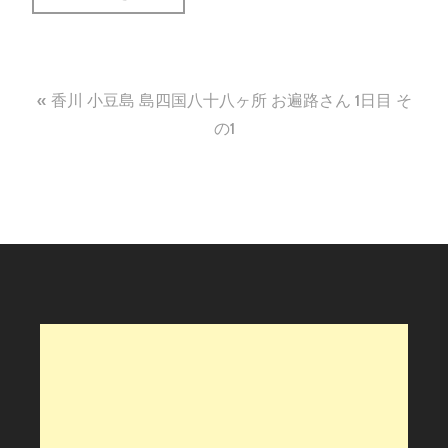
投
香川 小豆島 島四国八十八ヶ所 お遍路さん 1日目 そ
稿
の1
ナ
ビ
ゲ
ー
シ
ョ
ン