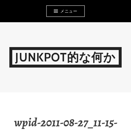
コ
メニュー
ン
テ
ン
ツ
JUNKPOT的な何か
へ
移
動
wpid-2011-08-27_11-15-