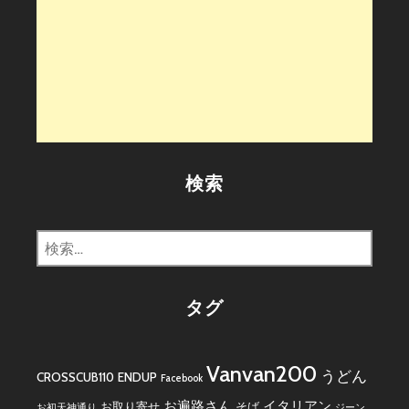
検索
検
索:
タグ
Vanvan200
うどん
CROSSCUB110
ENDUP
Facebook
お遍路さん
イタリアン
お取り寄せ
そば
お初天神通り
ジーン