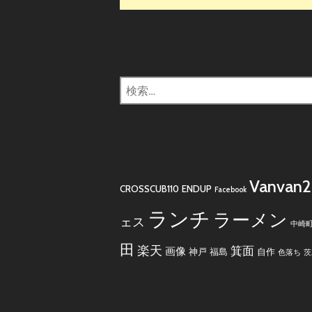
検
索:
Vanvan
CROSSCUB110
ENDUP
Facebook
ランチ
ラーメン
ェス
中崎
田
楽天
箕面
画像
神戸
福島
自作
色落ち
茨