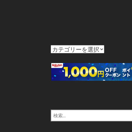
カ
テ
ゴ
リ
ー
検
索: