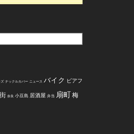
バイク
ビアフ
ンズ
ナックルカバー
ニュース
扇町
街
梅
居酒屋
小豆島
弁当
奈良