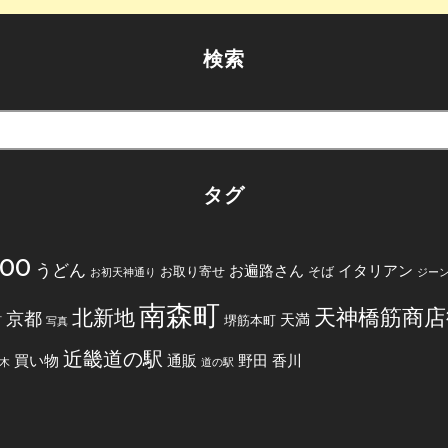
検索
タグ
200
うどん
お遍路さん
イタリアン
お取り寄せ
そば
お初天神通り
ジー
南森町
天神橋筋商店
北新地
京都
天満
堺筋本町
町
写真
近畿道の駅
買い物
通販
野田
香川
木
道の駅