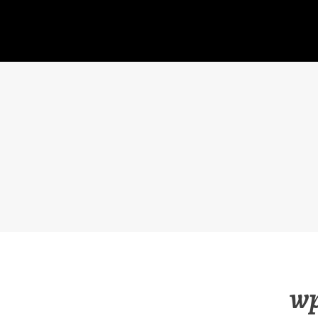
コ
ン
テ
ン
ツ
へ
移
動
wp