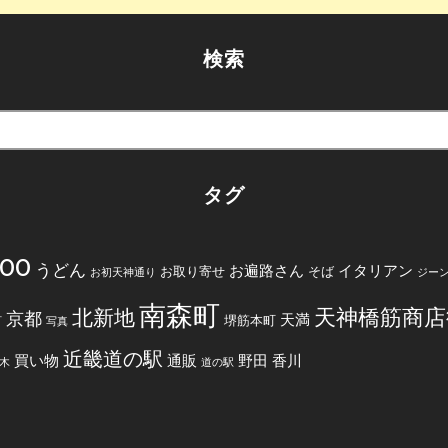
検索
タグ
200
うどん
お遍路さん
イタリアン
お取り寄せ
そば
お初天神通り
ジー
南森町
天神橋筋商店
北新地
京都
天満
堺筋本町
町
写真
近畿道の駅
買い物
通販
野田
香川
木
道の駅