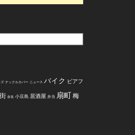
バイク
ビアフ
ンズ
ナックルカバー
ニュース
扇町
街
梅
居酒屋
小豆島
弁当
奈良