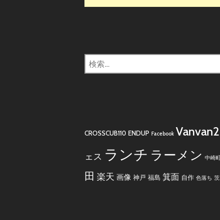
検
索:
Vanvan
CROSSCUB110
ENDUP
Facebook
ランチ
ラーメン
ェス
中崎
田
楽天
箕面
画像
神戸
福島
自作
色落ち
茨