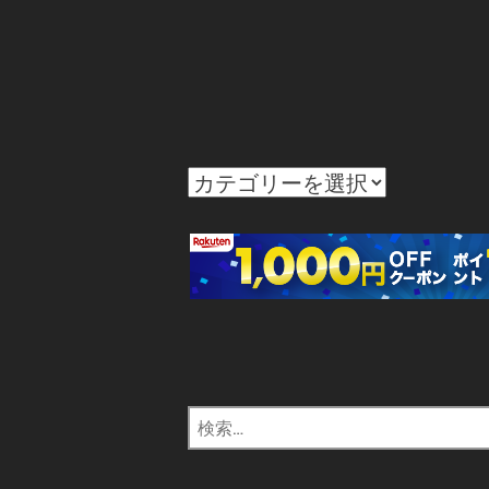
カ
テ
ゴ
リ
ー
検
索: