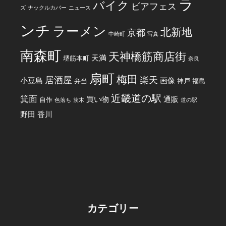
ラ
バイク
ビアフェス
ズ
ナックルカバー
ニュース
ンチ
ラーメン
北新地
京都
中崎町
写真
南森町
天神橋筋商店街
天満
堺筋本町
奈良
扇町
梅田
居酒屋
楽天
小豆島
画像
弁当
神戸
福島
近畿道の駅
箕面
買い物
通販
自作
色落ち
茨木
道の駅
野田
香川
カテゴリー