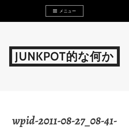
コ
メニュー
ン
テ
ン
ツ
JUNKPOT的な何か
へ
移
動
wpid-2011-08-27_08-41-