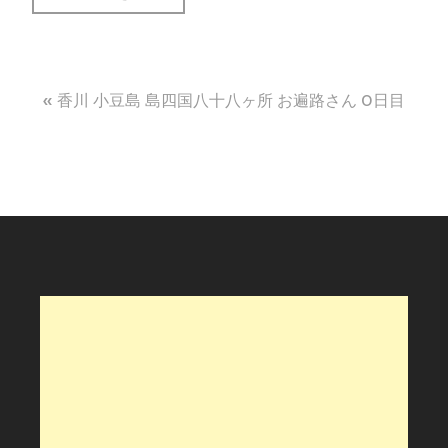
投
香川 小豆島 島四国八十八ヶ所 お遍路さん 0日目
稿
ナ
ビ
ゲ
ー
シ
ョ
ン