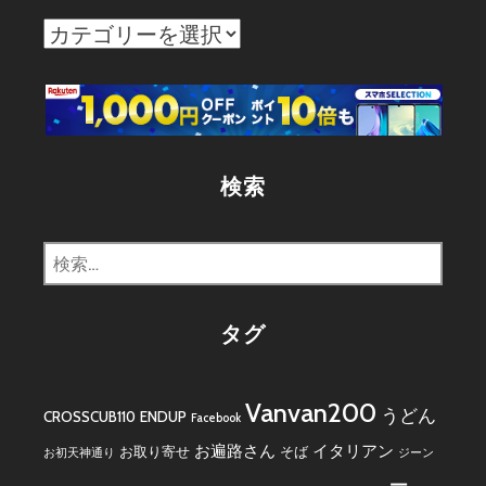
カ
テ
ゴ
リ
ー
検索
検
索:
タグ
Vanvan200
うどん
CROSSCUB110
ENDUP
Facebook
お遍路さん
イタリアン
お取り寄せ
そば
お初天神通り
ジーン