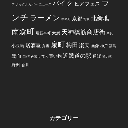
ラ
バイク
ビアフェス
ズ
ナックルカバー
ニュース
ンチ
ラーメン
北新地
京都
中崎町
写真
南森町
天神橋筋商店街
天満
堺筋本町
奈良
扇町
梅田
居酒屋
楽天
小豆島
画像
弁当
神戸
福島
近畿道の駅
箕面
買い物
通販
自作
色落ち
茨木
道の駅
野田
香川
カテゴリー