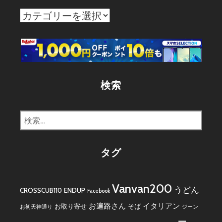
カ
テ
ゴ
リ
ー
検索
検
索:
タグ
Vanvan200
うどん
CROSSCUB110
ENDUP
Facebook
お遍路さん
イタリアン
お取り寄せ
そば
お初天神通り
ジーン