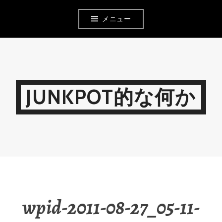
コ
メニュー
ン
テ
ン
ツ
JUNKPOT的な何か
へ
移
動
wpid-2011-08-27_05-11-