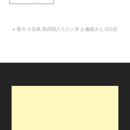
投
香川 小豆島 島四国八十八ヶ所 お遍路さん 0日目
稿
ナ
ビ
ゲ
ー
シ
ョ
ン