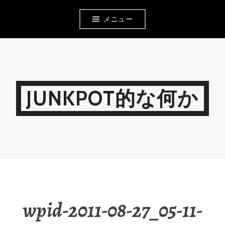
コ
メニュー
ン
テ
ン
ツ
JUNKPOT的な何か
へ
移
動
wpid-2011-08-27_05-11-