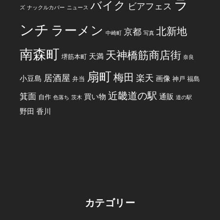
ラ
バイク
ビアフェス
ズ
ナックルカバー
ニュース
ンチ
ラーメン
北新地
京都
中崎町
写真
南森町
天神橋筋商店街
天満
堺筋本町
奈良
扇町
梅田
居酒屋
楽天
小豆島
画像
弁当
神戸
福島
近畿道の駅
箕面
買い物
通販
自作
色落ち
茨木
道の駅
野田
香川
カテゴリー