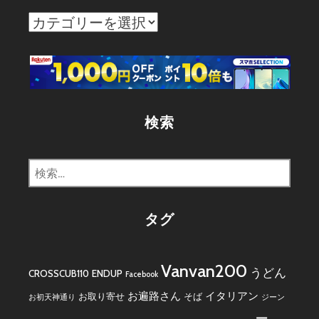
カ
テ
ゴ
リ
ー
検索
検
索:
タグ
Vanvan200
うどん
CROSSCUB110
ENDUP
Facebook
お遍路さん
イタリアン
お取り寄せ
そば
お初天神通り
ジーン