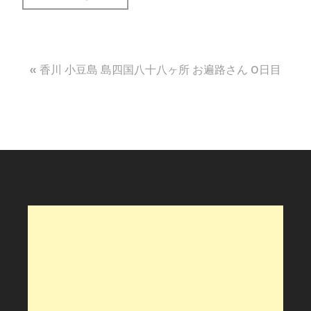
投
香川 小豆島 島四国八十八ヶ所 お遍路さん 0日目
稿
ナ
ビ
ゲ
ー
シ
ョ
ン