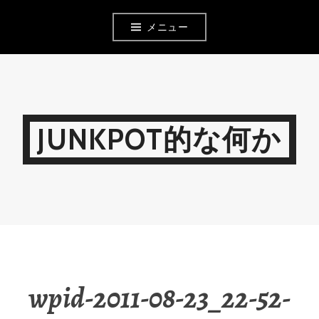
コ
メニュー
ン
テ
ン
ツ
JUNKPOT的な何か
へ
移
動
wpid-2011-08-23_22-52-