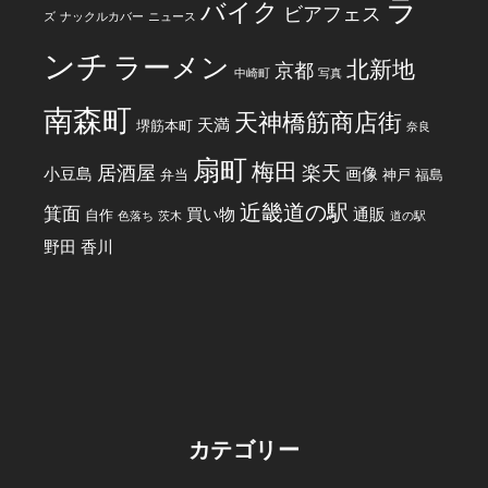
ラ
バイク
ビアフェス
ズ
ナックルカバー
ニュース
ンチ
ラーメン
北新地
京都
中崎町
写真
南森町
天神橋筋商店街
天満
堺筋本町
奈良
扇町
梅田
居酒屋
楽天
小豆島
画像
弁当
神戸
福島
近畿道の駅
箕面
買い物
通販
自作
色落ち
茨木
道の駅
野田
香川
カテゴリー