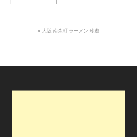
投
大阪 南森町 ラーメン 珍遊
稿
ナ
ビ
ゲ
ー
シ
ョ
ン