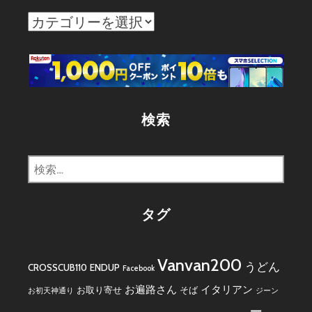
カ
テ
ゴ
リ
ー
検索
検
索:
タグ
Vanvan200
うどん
CROSSCUB110
ENDUP
Facebook
お遍路さん
イタリアン
お取り寄せ
そば
お初天神通り
ジーン