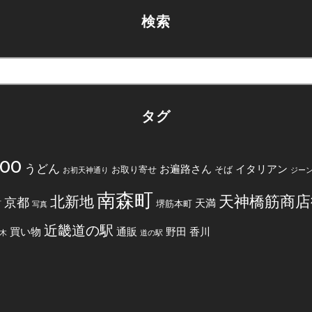
検索
タグ
200
うどん
お遍路さん
イタリアン
お取り寄せ
そば
お初天神通り
ジー
南森町
天神橋筋商店
北新地
京都
天満
堺筋本町
町
写真
近畿道の駅
買い物
通販
野田
香川
木
道の駅