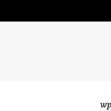
コ
ン
テ
ン
ツ
へ
移
動
wp