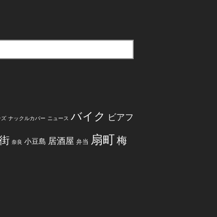
バイク
ビアフ
ンズ
ナックルカバー
ニュース
扇町
街
梅
居酒屋
小豆島
弁当
奈良