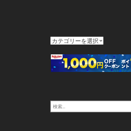
カ
テ
ゴ
リ
ー
検
索: