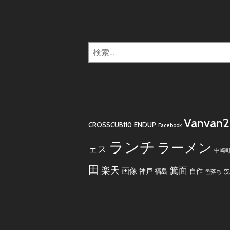
検
索:
Vanvan
CROSSCUB110
ENDUP
Facebook
ランチ
ラーメン
ェス
中崎
田
楽天
箕面
画像
神戸
福島
自作
色落ち
茨