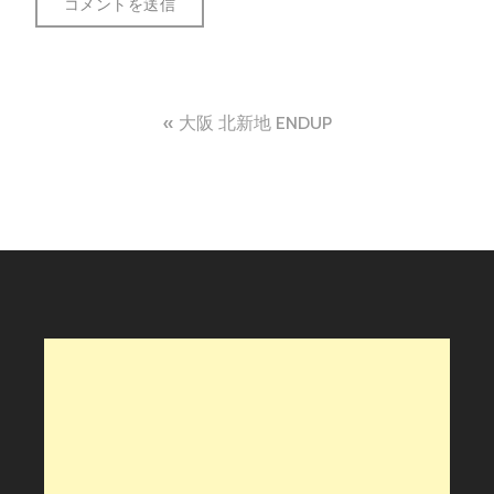
投
大阪 北新地 ENDUP
稿
ナ
ビ
ゲ
ー
シ
ョ
ン