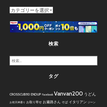
カ
テ
ゴ
リ
ー
検索
検
索:
タグ
Vanvan200
うどん
CROSSCUB110
ENDUP
Facebook
お遍路さん
イタリアン
お取り寄せ
そば
お初天神通り
ジーン