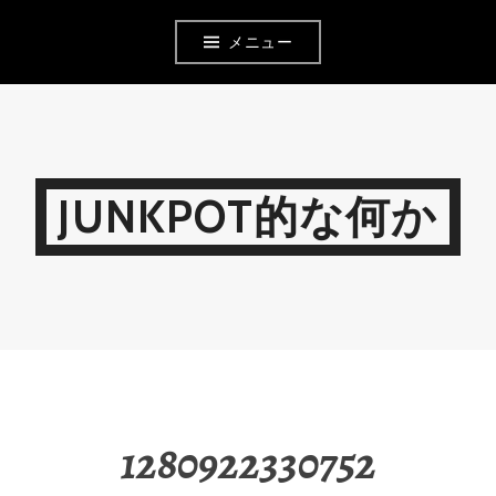
コ
メニュー
ン
テ
ン
ツ
JUNKPOT的な何か
へ
移
動
1280922330752