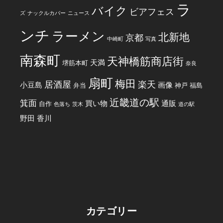
ラ
バイク
ビアフェス
ズ
ナックルカバー
ニュース
ンチ
ラーメン
北新地
京都
中崎町
写真
南森町
天神橋筋商店街
天満
堺筋本町
奈良
扇町
梅田
居酒屋
楽天
小豆島
画像
弁当
神戸
福島
近畿道の駅
箕面
買い物
通販
自作
色落ち
茨木
道の駅
野田
香川
カテゴリー