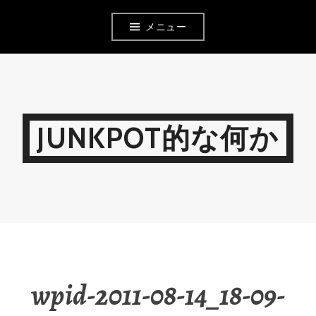
コ
メニュー
ン
テ
ン
ツ
JUNKPOT的な何か
へ
移
動
wpid-2011-08-14_18-09-