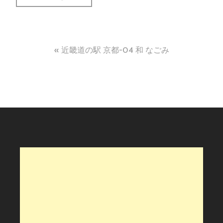
投
近畿道の駅 京都-04 和 なごみ
稿
ナ
ビ
ゲ
ー
シ
ョ
ン