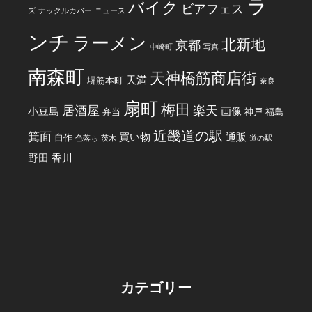
ラ
バイク
ビアフェス
ズ
ナックルカバー
ニュース
ンチ
ラーメン
北新地
京都
中崎町
写真
南森町
天神橋筋商店街
天満
堺筋本町
奈良
扇町
梅田
居酒屋
楽天
小豆島
画像
弁当
神戸
福島
近畿道の駅
箕面
買い物
通販
自作
色落ち
茨木
道の駅
野田
香川
カテゴリー