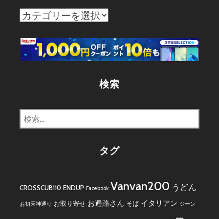
カ
テ
ゴ
リ
ー
検索
検
索:
タグ
Vanvan200
うどん
CROSSCUB110
ENDUP
Facebook
お遍路さん
イタリアン
お取り寄せ
そば
お初天神通り
ジーン