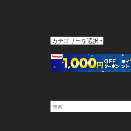
カ
テ
ゴ
リ
ー
検
索: