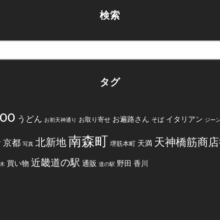
検索
タグ
200
うどん
お遍路さん
イタリアン
お取り寄せ
そば
お初天神通り
ジー
南森町
天神橋筋商店
北新地
京都
天満
堺筋本町
町
写真
近畿道の駅
買い物
通販
野田
香川
木
道の駅