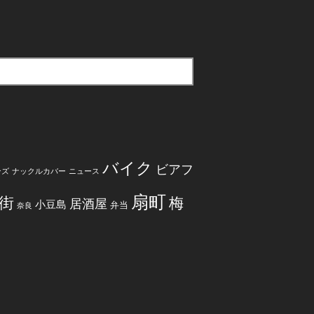
バイク
ビアフ
ンズ
ナックルカバー
ニュース
扇町
街
梅
居酒屋
小豆島
弁当
奈良