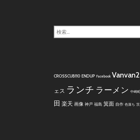
検
索:
Vanvan
CROSSCUB110
ENDUP
Facebook
ランチ
ラーメン
ェス
中崎
田
楽天
箕面
画像
神戸
福島
自作
色落ち
茨